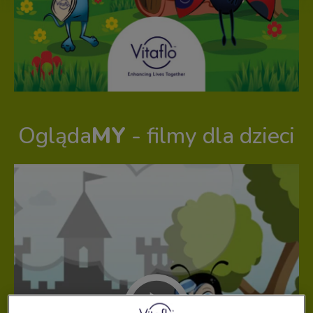
Ogląda
MY
- filmy dla dzieci