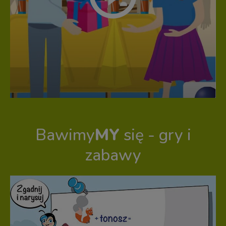
Bawimy
MY
się - gry i
zabawy