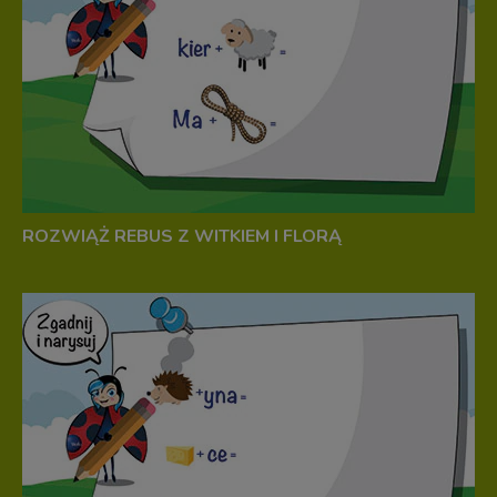
ROZWIĄŻ REBUS Z WITKIEM I FLORĄ