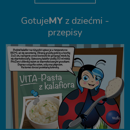
Gotuje
MY
z dziećmi -
przepisy