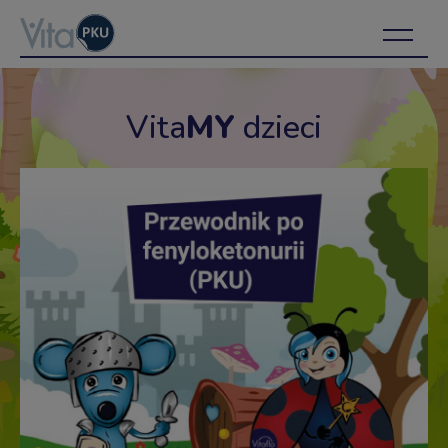
Vita
MY
dzieci