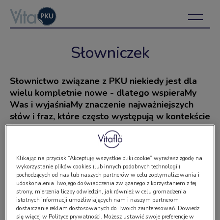
Słowniczek
Słownictwo związane z PKU niekiedy jest dla
wielu kompletnie nowe - dlatego wspieraMy
Was i wyjaśniaMy znaczenie najważniejszych
słów i fraz, które często występują w kontekście
fenyloketonurii.
A
Klikając na przycisk “Akceptuję wszystkie pliki cookie” wyrażasz zgodę na
wykorzystanie plików cookies (lub innych podobnych technologii)
pochodzących od nas lub naszych partnerów w celu zoptymalizowania i
udoskonalenia Twojego doświadczenia związanego z korzystaniem z tej
AMINOKWASY
strony, mierzenia liczby odwiedzin, jak również w celu gromadzenia
istotnych informacji umożliwiających nam i naszym partnerom
Aminokwasy wchodzą w skład białek, które stanowią
AMINOKWASY EGZOGENNE
dostarczanie reklam dostosowanych do Twoich zainteresowań. Dowiedz
się więcej w Polityce prywatności. Możesz ustawić swoje preferencje w
budulec naszego organizmu i źródło energii. Biorą udział w