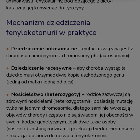
aminokwasu fenyloalaniny, pochodzącego z diety i
katalizuje jej konwersję do tyrozyny.
Mechanizm dziedziczenia
fenyloketonurii w praktyce
Dziedziczenie autosomalne
– mutacja związana jest z
chromosomami innymi niż chromosomy płci (autosomami).
Dziedziczenie recesywne
– aby choroba wystąpiła,
dziecko musi otrzymać dwie kopie uszkodzonego genu
(jedną od matki i jedną od ojca).
Nosicielstwo (heterozygoty)
– rodzice zazwyczaj są
zdrowymi nosicielami (heterozygotami) i posiadają mutację
tylko na jednym chromosomie, dlatego sami nie wykazują
objawów choroby i często nie są świadomi jej obecności w
swoim kodzie genetycznym. Jeśli dwie takie osoby
(nosiciele) zostaną rodzicami i przekażą dziecku chromosom
z mutacją, dochodzi do rozwoju fenyloketonurii.