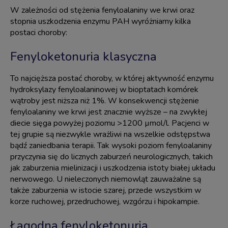
W zależności od stężenia fenyloalaniny we krwi oraz
stopnia uszkodzenia enzymu PAH wyróżniamy kilka
postaci choroby:
Fenyloketonuria klasyczna
To najcięższa postać choroby, w której aktywność enzymu
hydroksylazy fenyloalaninowej w bioptatach komórek
wątroby jest niższa niż 1%. W konsekwencji stężenie
fenyloalaniny we krwi jest znacznie wyższe – na zwykłej
diecie sięga powyżej poziomu >1200 µmol/l. Pacjenci w
tej grupie są niezwykle wrażliwi na wszelkie odstępstwa
bądź zaniedbania terapii. Tak wysoki poziom fenyloalaniny
przyczynia się do licznych zaburzeń neurologicznych, takich
jak zaburzenia mielinizacji i uszkodzenia istoty białej układu
nerwowego. U nieleczonych niemowląt zauważalne są
także zaburzenia w istocie szarej, przede wszystkim w
korze ruchowej, przedruchowej, wzgórzu i hipokampie.
Łagodna fenyloketonuria