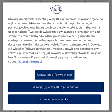
rozpoznaniu i odpowiedniej diecie można zapobiec
wystąpieniu objawów i ciężkich powikłań.
Sprawdź także:
Objawy fenyloketonurii i diagnostyka – jak
Klikając na przycisk “Akceptuję wszystkie pliki cookie” wyrażasz zgodę na
rozpoznać PKU?
wykorzystanie plików cookies (lub innych podobnych technologii)
pochodzących od nas lub naszych partnerów w celu zoptymalizowania i
udoskonalenia Twojego doświadczenia związanego z korzystaniem z tej
Dlaczego chorujemy?
strony, mierzenia liczby odwiedzin, jak również w celu gromadzenia
istotnych informacji umożliwiających nam i naszym partnerom
dostarczanie reklam dostosowanych do Twoich zainteresowań. Dowiedz
Dziedziczenie
się więcej w Polityce prywatności. Możesz ustawić swoje preferencje w
zakresie plików cookies tutaj, jak również w dowolnej chwili, klikając na
link "Ustawienia Prywatności", znajdujący się na dole naszej
fenyloketonurii
strony.
Więcej informacji
Za rozwój fenyloketonurii odpowiada predyspozycja
Ustawienia Prywatności
genetyczna. Choroba ta jest dziedziczona w sposób
autosomalny recesywny
, co w praktyce oznacza, że za
Akceptuję wszystkie pliki cookie
jej rozwój odpowiedzialna jest mutacja genu przekazana
dziecku przez
oboje rodziców
. Przyczyną choroby są
Odrzucenie wszystkich
mutacje w genie kodującym enzym – hydroksylazę
fenyloalaninową – który bierze udział w metabolizmie