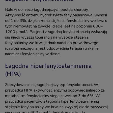
Należy do nieco łagodniejszych postaci choroby.
Aktywność enzymu hydroksylazy fenyloalaninowej wynosi
od 1 do 3%, dzięki czemu stężenie fenyloalaniny we krwi u
tych niemowląt na zwykłej diecie jest na poziomie 600–
1200 µmol/l. Pacjenci z łagodną fenyloketonurią wykazują
się nieco wyższą tolerancją na wysokie stężenia
fenyloalaniny we krwi, jednak nadal do prawidłowego
rozwoju niezbędna jest odpowiednia terapia i unikanie
nadmiaru fenyloalaniny w diecie.
Łagodna hiperfenyloalaninemia
(HPA)
Zdecydowanie najłagodniejszy typ fenyloketonurii. W
przypadku HPA aktywność enzymu odpowiedzialnego za
metabolizm fenyloalaniny sięga nawet od 3 do 6%. W
przypadku pacjentów z łagodną hiperfenyloalaninemią
stężenie fenyloalaniny we krwi na zwykłej diecie zazwyczaj
nie przekracza 600 µmol/l. Jednakże nadal, do