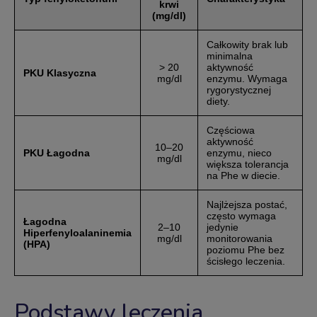
krwi
(mg/dl)
Całkowity brak lub
minimalna
> 20
aktywność
PKU Klasyczna
mg/dl
enzymu. Wymaga
rygorystycznej
diety.
Częściowa
aktywność
10–20
PKU Łagodna
enzymu, nieco
mg/dl
większa tolerancja
na Phe w diecie.
Najlżejsza postać,
często wymaga
Łagodna
2–10
jedynie
Hiperfenyloalaninemia
mg/dl
monitorowania
(HPA)
poziomu Phe bez
ścisłego leczenia.
Podstawy leczenia