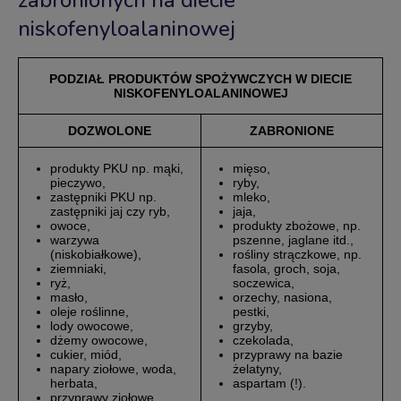
niskofenyloalaninowej
PODZIAŁ PRODUKTÓW SPOŻYWCZYCH W DIECIE
NISKOFENYLOALANINOWEJ
DOZWOLONE
ZABRONIONE
produkty PKU np. mąki,
mięso,
pieczywo,
ryby,
zastępniki PKU np.
mleko,
zastępniki jaj czy ryb,
jaja,
owoce,
produkty zbożowe, np.
warzywa
pszenne, jaglane itd.,
(niskobiałkowe),
rośliny strączkowe, np.
ziemniaki,
fasola, groch, soja,
ryż,
soczewica,
masło,
orzechy, nasiona,
oleje roślinne,
pestki,
lody owocowe,
grzyby,
dżemy owocowe,
czekolada,
cukier, miód,
przyprawy na bazie
napary ziołowe, woda,
żelatyny,
herbata,
aspartam (!).
przyprawy ziołowe.