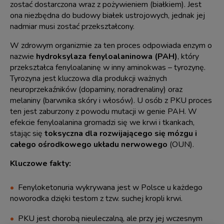
zostać dostarczona wraz z pożywieniem (białkiem). Jest
ona niezbędna do budowy białek ustrojowych, jednak jej
nadmiar musi zostać przekształcony.
W zdrowym organizmie za ten proces odpowiada enzym o
nazwie
hydroksylaza fenyloalaninowa (PAH)
, który
przekształca fenyloalaninę w inny aminokwas – tyrozynę.
Tyrozyna jest kluczowa dla produkcji ważnych
neuroprzekaźników (dopaminy, noradrenaliny) oraz
melaniny (barwnika skóry i włosów). U osób z PKU proces
ten jest zaburzony z powodu mutacji w genie PAH. W
efekcie fenyloalanina gromadzi się we krwi i tkankach,
stając się
toksyczna dla rozwijającego się mózgu i
całego ośrodkowego układu nerwowego
(OUN).
Kluczowe fakty:
Fenyloketonuria wykrywana jest w Polsce u każdego
noworodka dzięki testom z tzw. suchej kropli krwi.
PKU jest chorobą nieuleczalną, ale przy jej wczesnym