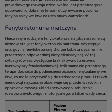
prawidłowego rozwoju dzieci, ważne jest przestrzeganie
odpowiednio dobranej terapii i utrzymywanie poziomu
fenyloalaniny we krwi na ustalonych wartościach.
Fenyloketonuria matczyna
Nieco innym rodzajem fenyloketonurii, na jaką narażone są
niemowlęta, jest fenyloketonuria matczyna. Występuje
ona, gdy na fenyloketonurię choruje kobieta ciężarna i nie
przestrzega odpowiedniej diety eliminacyjnej. W tej
sytuacji również występuje brak aktywności enzymu
hydroksylazy fenyloalaninowej. Jeśli mama nie przestrzega
terapii, dochodzi do podniesienia poziomu fenyloalaniny we
krwi, co może przyczynić się do uszkodzenia płodu. U takich
niemowląt najczęściej obserwuje się przede wszystkim
opóźnienie rozwoju układu nerwowego, zaburzenia
rozwoju umysłowego i motorycznego, a także wady serca.
Poziom
Phe we
Typ fenyloketonurii
Charakterystyka