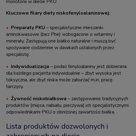
monotonii w diecie PKU
Kluczowe filary diety niskofenyloalaninowej:
Preparaty PKU
– specjalistyczne mieszanki
aminokwasowe (bez Phe) wzbogacone o witaminy i
minerały. Zastępują one białko naturalne i muszą być
spożywane codziennie w dawkach ustalonych przez
specjalistę.
Indywidualizacja
– podaż fenyloalaniny jest dobierana
dla każdego pacjenta indywidualnie – zbyt wysoka jest
toksyczna, ale zbyt niska może zaburzać m.in. pracę
tarczycy.
Żywność niskobiałkowa
– zastępowanie tradycyjnych
produktów (mięsa, nabiału, pieczywa) ich specjalistycznymi
odpowiednikami PKU o obniżonej zawartości białka.
Lista produktów dozwolonych i
zabronionych na diecie