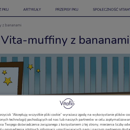
Z PKU
ARTYKUŁY
PRZEPISY PKU
SPOŁECZNOŚĆ VITAM
ny z bananami
Vita-muffiny z bananami
przycisk “Akceptuję wszystkie pliki cookie” wyrażasz zgodę na wykorzystanie plików coo
bnych technologii) pochodzących od nas lub naszych partnerów w celu zoptymalizowan
a Twojego doświadczenia związanego z korzystaniem z tej strony, mierzenia liczby odw
elu gromadzenia istotnych informacji umożliwiających nam i naszym partnerom dosta