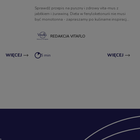
Sprawdź przepis na pyszny i zdrowy vita-mus z
jabłkiem i żurawiną. Dieta w fenyloketonurii nie musi
być monotonna - zapraszamy po kulinarne inspiracje
na niskobiałkowe posiłki.
REDAKCJA VITAFLO
WIĘCEJ
WIĘCEJ
5 min