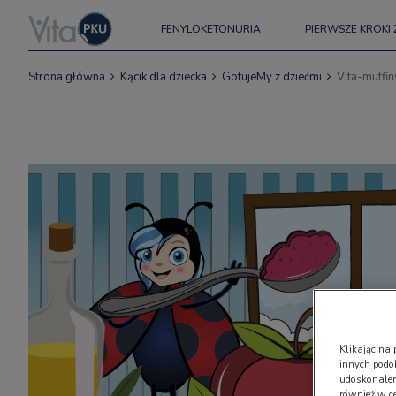
FENYLOKETONURIA
PIERWSZE KROKI 
Strona główna
Kącik dla dziecka
GotujeMy z dziećmi
Vita-muffi
Klikając na 
innych podo
udoskonaleni
również w c