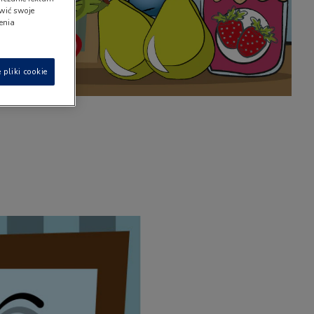
wić swoje
ienia
 pliki cookie