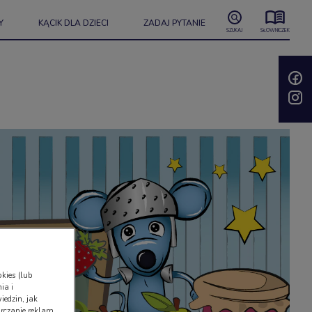
Y
KĄCIK DLA DZIECI
ZADAJ PYTANIE
SZUKAJ
SŁOWNICZEK
kies (lub
ia i
iedzin, jak
rczanie reklam