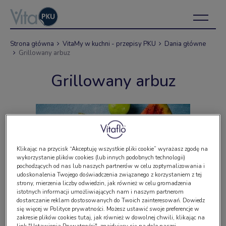
Strona główna
VitaMy w kuchni - przepisy PKU
Dania główne
Grillowany arbuz
Grillowany arbuz
Klikając na przycisk “Akceptuję wszystkie pliki cookie” wyrażasz zgodę na
wykorzystanie plików cookies (lub innych podobnych technologii)
pochodzących od nas lub naszych partnerów w celu zoptymalizowania i
udoskonalenia Twojego doświadczenia związanego z korzystaniem z tej
strony, mierzenia liczby odwiedzin, jak również w celu gromadzenia
istotnych informacji umożliwiających nam i naszym partnerom
dostarczanie reklam dostosowanych do Twoich zainteresowań. Dowiedz
się więcej w Polityce prywatności. Możesz ustawić swoje preferencje w
zakresie plików cookies tutaj, jak również w dowolnej chwili, klikając na
link "Ustawienia Prywatności", znajdujący się na dole naszej