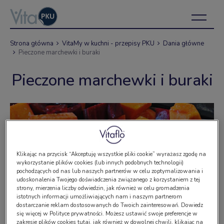
Strona główna
VitaMy w kuchni - przepisy PKU
Dania główne
Pieczone marchewki i buraki
Pieczone marchewki i buraki
Klikając na przycisk “Akceptuję wszystkie pliki cookie” wyrażasz zgodę na
wykorzystanie plików cookies (lub innych podobnych technologii)
pochodzących od nas lub naszych partnerów w celu zoptymalizowania i
udoskonalenia Twojego doświadczenia związanego z korzystaniem z tej
strony, mierzenia liczby odwiedzin, jak również w celu gromadzenia
istotnych informacji umożliwiających nam i naszym partnerom
dostarczanie reklam dostosowanych do Twoich zainteresowań. Dowiedz
się więcej w Polityce prywatności. Możesz ustawić swoje preferencje w
zakresie plików cookies tutaj, jak również w dowolnej chwili, klikając na