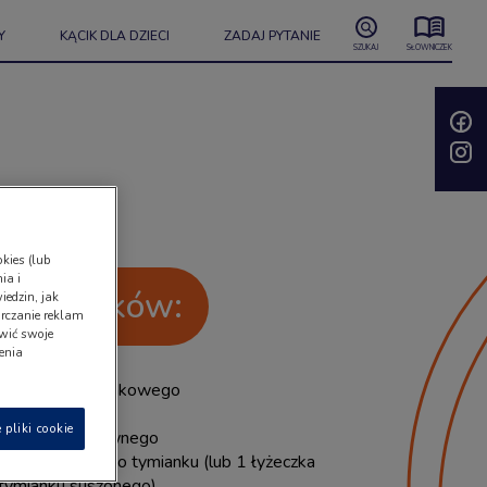
Y
KĄCIK DLA DZIECI
ZADAJ PYTANIE
SZUKAJ
SŁOWNICZEK
kies (lub
ia i
 składników:
iedzin, jak
rczanie reklam
wić swoje
ienia
łyżki oleju rzepakowego
białej cebuli
 pliki cookie
wywaru warzywnego
gałązki świeżego tymianku (lub 1 łyżeczka
tymianku suszonego)