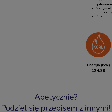
minut po 
gotowanie
Na tym et
i gotujemy
Przed pod
Energia (kcal)
124.88
Apetycznie?
Podziel się przepisem z innymi!