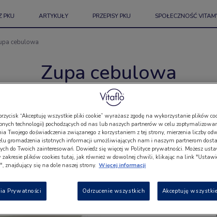
Z PKU
ARTYKUŁY
PRZEPISY PKU
SPOŁECZNOŚĆ VITAM
upa cebulowa
Zupa cebulowa
Porcje: 8
przycisk “Akceptuję wszystkie pliki cookie” wyrażasz zgodę na wykorzystanie plików coo
bnych technologii) pochodzących od nas lub naszych partnerów w celu zoptymalizowan
Lista
a Twojego doświadczenia związanego z korzystaniem z tej strony, mierzenia liczby odw
elu gromadzenia istotnych informacji umożliwiających nam i naszym partnerom dosta
ch do Twoich zainteresowań. Dowiedz się więcej w Polityce prywatności. Możesz usta
w zakresie plików cookies tutaj, jak również w dowolnej chwili, klikając na link "Ustaw
, znajdujący się na dole naszej strony.
Więcej informacji
4
1kg
ia Prywatności
Odrzucenie wszystkich
Akceptuję wszystkie
2l
4