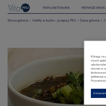
FENYLOKETONURIA
PIERWSZE KROKI 
Strona główna
VitaMy w kuchni - przepisy PKU
Dania główne
Z
Klikając na 
innych podo
udoskonaleni
również w c
dostosowany
preferencje 
Prywatności"
Ustawien