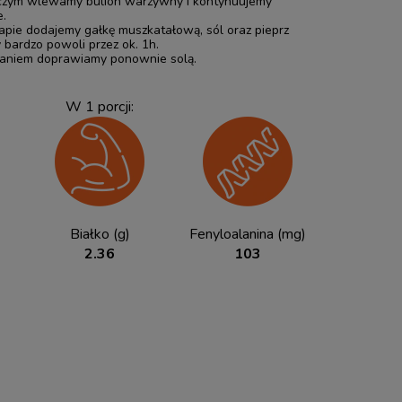
czym wlewamy bulion warzywny i kontynuujemy
.
apie dodajemy gałkę muszkatałową, sól oraz pieprz
 bardzo powoli przez ok. 1h.
aniem doprawiamy ponownie solą.
W 1 porcji:
Białko (g)
Fenyloalanina (mg)
2.36
103