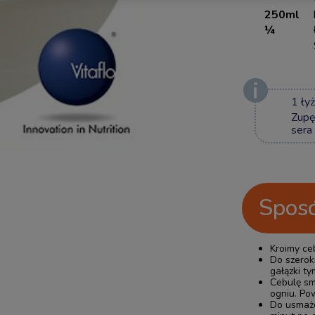
250ml
¼
1 ły
Zupę
sera
Sposó
Kroimy ceb
Do szerok
gałązki t
Cebulę sm
ogniu. Po
Do usmażo