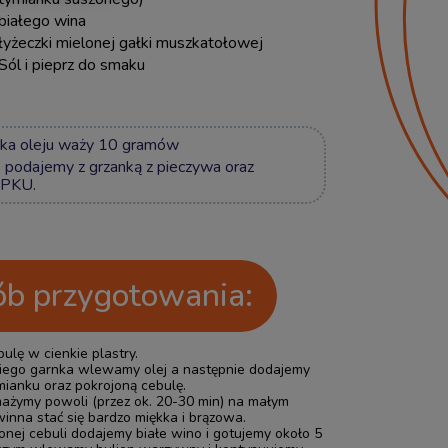
białego wina
łyżeczki mielonej gałki muszkatołowej
Sól i pieprz do smaku
żka oleju waży 10 gramów
 podajemy z grzanką z pieczywa oraz
 PKU.
b przygotowania:
ulę w cienkie plastry.
iego garnka wlewamy olej a następnie dodajemy
ymianku oraz pokrojoną cebulę.
ażymy powoli (przez ok. 20-30 min) na małym
winna stać się bardzo miękka i brązowa.
nej cebuli dodajemy białe wino i gotujemy około 5