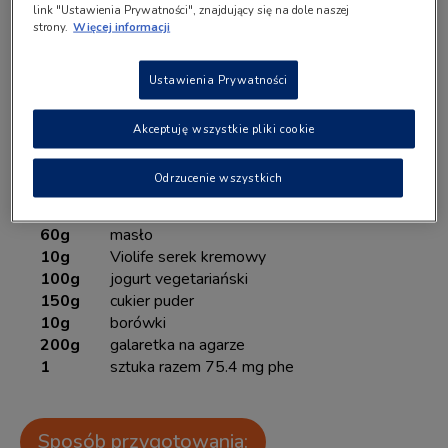
link "Ustawienia Prywatności", znajdujący się na dole naszej
strony.
Więcej informacji
Porcje: 2
Ustawienia Prywatności
Lista składników:
Akceptuję wszystkie pliki cookie
Odrzucenie wszystkich
ciasteczka kruche z glutenexu ( można użyć
każdych innych ciasteczek niskobialkowych)
60g
masło
10g
Violife serek kremowy
100g
jogurt vegetariański
150g
cukier puder
10g
borówki
200g
galaretka na agarze
1
sztuka razem 75.4 mg phe
Sposób przygotowania: