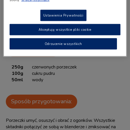
Ustawienia Prywatności
Akceptuję wszystkie pliki cookie
Porcje: 1
Odrzucenie wszystkich
Lista składników:
250g
czerwonych porzeczek
100g
cukru pudru
50ml
wody
Sposób przygotowania:
Porzeczki umyć, osuszyć i obrać z ogonków. Wszystkie
składniki połączyć ze sobą w blenderze i zmiksować na