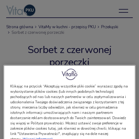
Strona główna
VitaMy w kuchni - przepisy PKU
Przekąski
Sorbet z czerwonej porzeczki
Sorbet z czerwonej
porzeczki
Klikając na przycisk “Akceptuję wszystkie pliki cookie” wyrażasz zgodę na
wykorzystanie plików cookies (lub innych podobnych technologii)
pochodzących od nas lub naszych partnerów w celu zoptymalizowania i
udoskonalenia Twojego doświadczenia związanego z korzystaniem z tej
strony, mierzenia liczby odwiedzin, jak również w celu gromadzenia
istotnych informacji umożliwiających nam i naszym partnerom
dostarczanie reklam dostosowanych do Twoich zainteresowań. Dowiedz
się więcej w Polityce prywatności. Możesz ustawić swoje preferencje w
zakresie plików cookies tutaj, jak również w dowolnej chwili, klikając na
link "Ustawienia Prywatności", znajdujący się na dole naszej
strony.
Więcej informacji