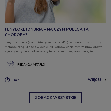
FENYLOKETONURIA – NA CZYM POLEGA TA
CHOROBA?
Fenyloketonuria (z ang.
Phenylketonuria
, PKU) jest wrodzoną chorobą
metaboliczną. M
utacja w genie PAH odpowiedzialnym za prawidłową
syntezę
enzymu – hydroksylazy fenyloalaninowej powoduje, że
aminokwas fenyloalanina (Phe) pochodzący z diety nie może ulegać
przekształceniu do tyrozyny.
Jak diagnozuje się fenyloketonurię? Jakie są
jej objawy?
REDAKCJA VITAFLO
WIĘCEJ
30 min
ZOBACZ WSZYSTKIE