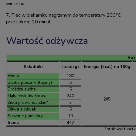
wierzchu.
7. Piec w piekarniku nagrzanym do temperatury 200°C
przez około 20 minut.
Wartość odżywcza
Różk
Składniki
ilość (g)
Energia (kcal) na 100g
Woda
180
Babka plesznik (łupiny)
5
Drożdże suche
5
Mąka niskobiałkowa
240
205
Zioła prowansalskie*
2
Oliwa z oliwek
5
Suszone pomidory
10
Suma
447
*brak wartości 