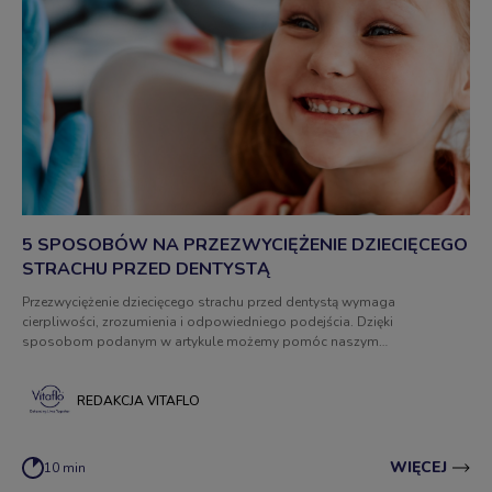
5 SPOSOBÓW NA PRZEZWYCIĘŻENIE DZIECIĘCEGO
STRACHU PRZED DENTYSTĄ
Przezwyciężenie dziecięcego strachu przed dentystą wymaga
cierpliwości, zrozumienia i odpowiedniego podejścia. Dzięki
sposobom podanym w artykule możemy pomóc naszym
podopiecznym zbudować zaufanie do dentystów i dbać o ich zdrowe
uśmiechy przez całe życie.
REDAKCJA VITAFLO
WIĘCEJ
10 min