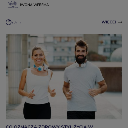
dzieckiem a rodzicem.
IWONA WEREMA
WIĘCEJ
20 min
CO OZNACZA ZDROWY STYL ŻYCIA W