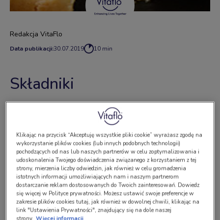
Redakcja VitaFlo
Data publikacji:
30.07.2019
10 min
Składniki
woda 180 ml,
babka płesznik 5 g,
Klikając na przycisk “Akceptuję wszystkie pliki cookie” wyrażasz zgodę na
wykorzystanie plików cookies (lub innych podobnych technologii)
drożdże suche 5 g,
pochodzących od nas lub naszych partnerów w celu zoptymalizowania i
udoskonalenia Twojego doświadczenia związanego z korzystaniem z tej
strony, mierzenia liczby odwiedzin, jak również w celu gromadzenia
mąka glutenex 240 g,
istotnych informacji umożliwiających nam i naszym partnerom
dostarczanie reklam dostosowanych do Twoich zainteresowań. Dowiedz
zioła prowansalskie 2 g,
się więcej w Polityce prywatności. Możesz ustawić swoje preferencje w
zakresie plików cookies tutaj, jak również w dowolnej chwili, klikając na
oliwa z oliwek 5 g,
link "Ustawienia Prywatności", znajdujący się na dole naszej
strony.
Więcej informacji