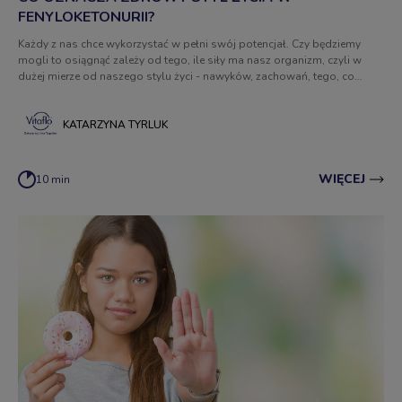
FENYLOKETONURII?
Każdy z nas chce wykorzystać w pełni swój potencjał. Czy będziemy
mogli to osiągnąć zależy od tego, ile siły ma nasz organizm, czyli w
dużej mierze od naszego stylu życi - nawyków, zachowań, tego, co
lubimy i tego, co robimy. Co oznacza zdrowy styl życia w przypadku
osób chorych na fenyloketonurię?
KATARZYNA TYRLUK
WIĘCEJ
10 min