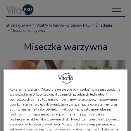
Strona główna
VitaMy w kuchni - przepisy PKU
Śniadania
Miseczka warzywna
Miseczka warzywna
Klikając na przycisk “Akceptuję wszystkie pliki cookie” wyrażasz zgodę na
wykorzystanie plików cookies (lub innych podobnych technologii)
pochodzących od nas lub naszych partnerów w celu zoptymalizowania i
udoskonalenia Twojego doświadczenia związanego z korzystaniem z tej
strony, mierzenia liczby odwiedzin, jak również w celu gromadzenia
istotnych informacji umożliwiających nam i naszym partnerom
dostarczanie reklam dostosowanych do Twoich zainteresowań. Dowiedz
się więcej w Polityce prywatności. Możesz ustawić swoje preferencje w
zakresie plików cookies tutaj, jak również w dowolnej chwili, klikając na