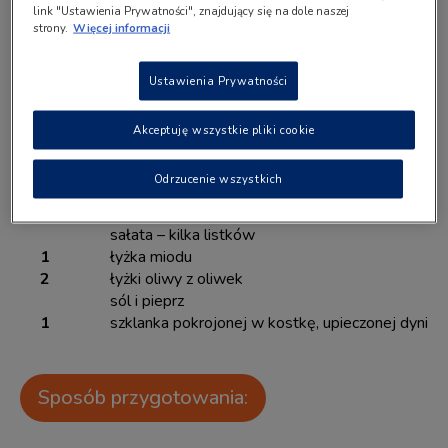
link "Ustawienia Prywatności", znajdujący się na dole naszej
strony.
Więcej informacji
Porcje: 4
Ustawienia Prywatności
Lista składników:
Akceptuję wszystkie pliki cookie
Odrzucenie wszystkich
1
marchewka
¼
cukinii
sałata – kilka listków
1
łyżka miodu
2
łyżki oliwy z oliwek
sól i pieprz
1
szklanka pokrojonej w kostkę, upieczonej dyni
Sposób przygotowania: