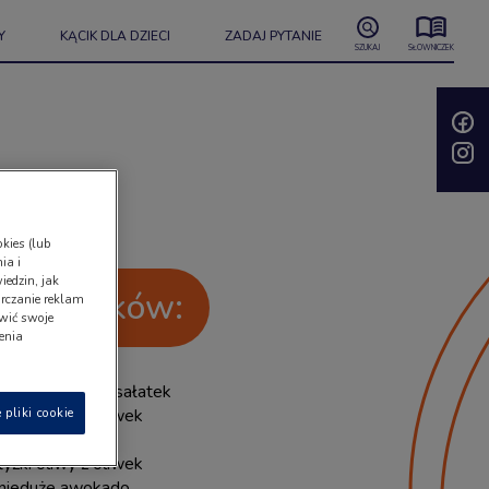
Y
KĄCIK DLA DZIECI
ZADAJ PYTANIE
SZUKAJ
SŁOWNICZEK
kies (lub
ia i
iedzin, jak
 składników:
rczanie reklam
wić swoje
ienia
ziemniaków do sałatek
 pliki cookie
pęczek rzodkiewek
kiszone ogórki
łyżki oliwy z oliwek
nieduże awokado