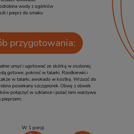
odrobina wody z ogórków
sól i pieprz do smaku
b przygotowania:
adnie umyć i ugotować ze skórką w osolonej
dą gotowe, pokroić w talarki. Rzodkiewki i
 także w talarki, awokado w kostkę. Wrzucić do
drobno posiekany szczypiorek. Oliwę z oliwek
rków połączyć w szklance i polać nimi warzywa.
i pieprzem.
W 1 porcji: