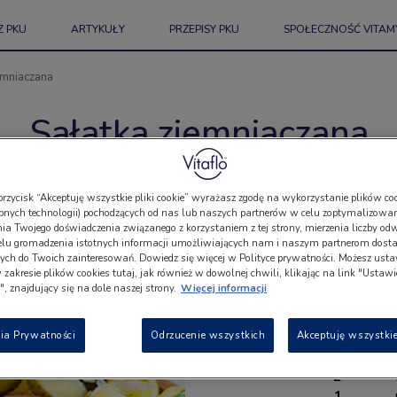
Z PKU
ARTYKUŁY
PRZEPISY PKU
SPOŁECZNOŚĆ VITAM
emniaczana
Sałatka ziemniaczana
Porcje:
przycisk “Akceptuję wszystkie pliki cookie” wyrażasz zgodę na wykorzystanie plików coo
bnych technologii) pochodzących od nas lub naszych partnerów w celu zoptymalizowan
a Twojego doświadczenia związanego z korzystaniem z tej strony, mierzenia liczby odw
Lista
elu gromadzenia istotnych informacji umożliwiających nam i naszym partnerom dosta
ch do Twoich zainteresowań. Dowiedz się więcej w Polityce prywatności. Możesz usta
w zakresie plików cookies tutaj, jak również w dowolnej chwili, klikając na link "Ustaw
, znajdujący się na dole naszej strony.
Więcej informacji
5
ia Prywatności
Odrzucenie wszystkich
Akceptuję wszystkie
1
3
2
1