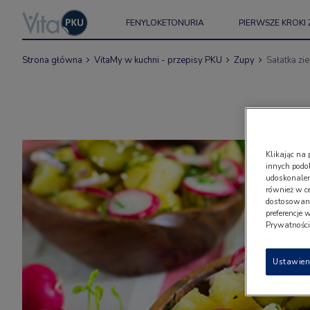
FENYLOKETONURIA
PIERWSZE KROKI 
Strona główna
VitaMy w kuchni - przepisy PKU
Zupy
Sałatka zi
Klikając na 
innych podo
udoskonaleni
również w c
dostosowany
preferencje 
Prywatności"
Ustawien