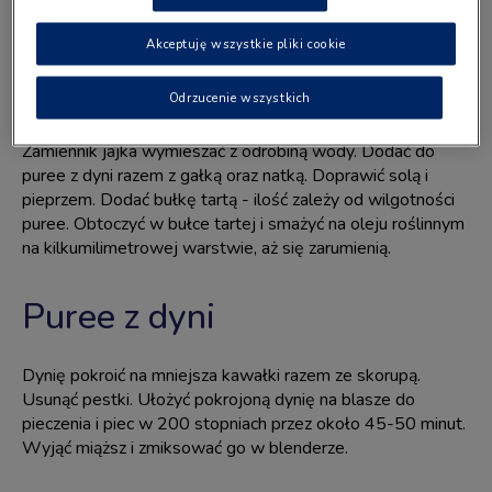
odrobina wody.
Akceptuję wszystkie pliki cookie
Sposób przygotowania
Odrzucenie wszystkich
Zamiennik jajka wymieszać z odrobiną wody. Dodać do
puree z dyni razem z gałką oraz natką. Doprawić solą i
pieprzem. Dodać bułkę tartą - ilość zależy od wilgotności
puree. Obtoczyć w bułce tartej i smażyć na oleju roślinnym
na kilkumilimetrowej warstwie, aż się zarumienią.
Puree z dyni
Dynię pokroić na mniejsza kawałki razem ze skorupą.
Usunąć pestki. Ułożyć pokrojoną dynię na blasze do
pieczenia i piec w 200 stopniach przez około 45-50 minut.
Wyjąć miąższ i zmiksować go w blenderze.