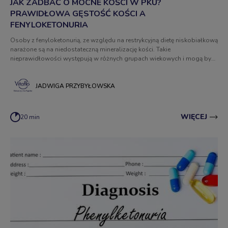
JAK ZADBAĆ O MOCNE KOŚCI W PKU?
PRAWIDŁOWA GĘSTOŚĆ KOŚCI A
FENYLOKETONURIA
Osoby z fenyloketonurią, ze względu na restrykcyjną dietę niskobiałkową
narażone są na niedostateczną mineralizację kości. Takie
nieprawidłowości występują w różnych grupach wiekowych i mogą być
konsekwencją odstępstw od zaleceń dietetycznych przez chorych na
PKU. Jak zadbać o mocne kości przy fenyloketonurii?
JADWIGA PRZYBYŁOWSKA
WIĘCEJ
20 min