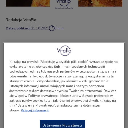
Redakcja VitaFlo
Data publikacji:
21.10.2021
5 min
Składniki
Klikając na przycisk “Akceptuję wszystkie pliki cookie” wyrażasz zgodę na
1 szklanka puree z dyni,
wykorzystanie plików cookies (lub innych podobnych technologii)
pochodzących od nas lub naszych partnerów w celu zoptymalizowania i
udoskonalenia Twojego doświadczenia związanego z korzystaniem z tej
2 łyżeczki zamiennika jajka,
strony, mierzenia liczby odwiedzin, jak również w celu gromadzenia
istotnych informacji umożliwiających nam i naszym partnerom
szczypta gałki muszkatołowej,
dostarczanie reklam dostosowanych do Twoich zainteresowań. Dowiedz
się więcej w Polityce prywatności. Możesz ustawić swoje preferencje w
1 łyżka drobno posiekanej natki pietruszki,
zakresie plików cookies tutaj, jak również w dowolnej chwili, klikając na
link "Ustawienia Prywatności", znajdujący się na dole naszej
strony.
Więcej informacji
bułka tarta niskobiałkowa PKU - do obtoczenia,
olej roślinny,
Ustawienia Prywatności