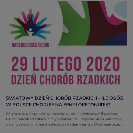
ŚWIATOWY DZIEŃ CHORÓB RZADKICH - ILE OSÓB
W POLSCE CHORUJE NA FENYLOKETONURIĘ?
W tym roku po raz kolejny możemy wspólnie świętować
Światowy
Dzień Chorób Rzadkich.
Kiedy w kalendarzu pojawia się ta unikatowa
data, wszyscy w ramach jedności zakładamy jeansy. Ukochane przez
wszystkich spodnie stały się symbolem 29.02 ze względu na zabawną