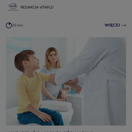
grę słów gens-jeans. Czym są choroby rzadkie? W jaki sposób
obchodzony jest Dzień Chorób Rzadkich? Jakie wydarzenia są
REDAKCJA VITAFLO
organizowane?
WIĘCEJ
20 min