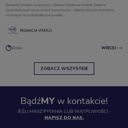
Sprawdź przepis na pyszny i zdrowy fioletowy koktajl. Dieta w
fenyloketonurii nie musi być monotonna - zapraszamy po kulinarne
inspiracje na niskobiałkowe posiłki.
REDAKCJA VITAFLO
WIĘCEJ
10 min
ZOBACZ WSZYSTKIE
Bądź
MY
w kontakcie!
JEŚLI MASZ PYTANIA LUB WĄTPLIWOŚCI -
NAPISZ DO NAS.