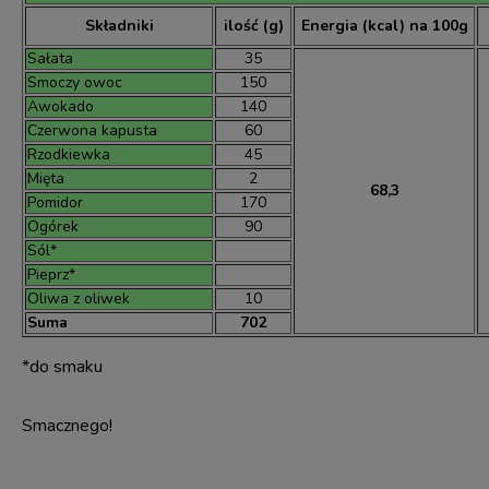
Składniki
ilość (g)
Energia (kcal) na 100g
Sałata
35
Smoczy owoc
150
Awokado
140
Czerwona kapusta
60
Rzodkiewka
45
Mięta
2
68,3
Pomidor
170
Ogórek
90
Sól*
Pieprz*
Oliwa z oliwek
10
Suma
702
*do smaku
Smacznego!