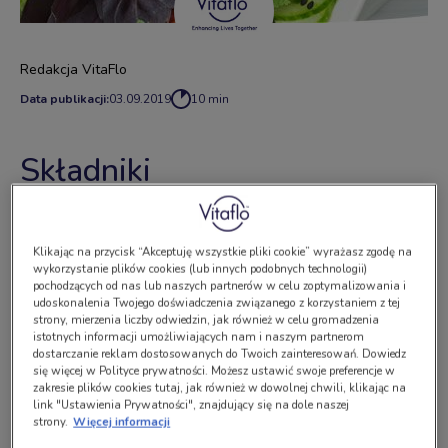
Redakcja VitaFlo
Data publikacji:
03.09.2019
10 min
Składniki
garść sałaty,
Klikając na przycisk “Akceptuję wszystkie pliki cookie” wyrażasz zgodę na
jeden smoczy owoc,
wykorzystanie plików cookies (lub innych podobnych technologii)
pochodzących od nas lub naszych partnerów w celu zoptymalizowania i
udoskonalenia Twojego doświadczenia związanego z korzystaniem z tej
jedno dojrzałe awokado,
strony, mierzenia liczby odwiedzin, jak również w celu gromadzenia
istotnych informacji umożliwiających nam i naszym partnerom
czerwona kapusta – około połowy szklanki,
dostarczanie reklam dostosowanych do Twoich zainteresowań. Dowiedz
się więcej w Polityce prywatności. Możesz ustawić swoje preferencje w
trzy rzodkiewki,
zakresie plików cookies tutaj, jak również w dowolnej chwili, klikając na
link "Ustawienia Prywatności", znajdujący się na dole naszej
strony.
Więcej informacji
kilka listków mięty,