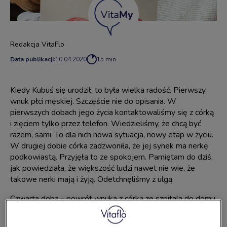
Redakcja VitaFlo
Data publikacji:
10.04.2020
15 min
Kiedy Kubuś się urodził, to była wielka radość. Pierwszy
wnuk płci męskiej. Szczęście nie do opisania. W
pierwszych dobach jego życia kontaktowaliśmy się z córką
i zięciem tylko przez telefon. Wiedzieliśmy, że chcą być
razem, sami. To dla nich nowa sytuacja, nowy etap w życiu.
W drugiej dobie córka zadzwoniła, że jej synek ma nerkę
podkowiastą. Przyjęła to ze spokojem. Pamiętam do dziś,
jak powiedziała, że większość ludzi nawet nie wie, że
takowe nerki mają i żyją. Odetchnęliśmy z ulgą.
Czwarta doba - powrót wnuka z córką ze szpitala do domu.
Z mężem postanowiliśmy przywitać naszego Kubusia
osobiście. Świeżo upieczeni rodzice byli bardzo zaskoczeni,