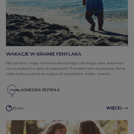
WAKACJE W KRAINIE FENYLAKA
Pięć lat temu, mając na koncie dwuletniego zdrowego syna, wybrałam
się na weekend w góry ze znajomymi. Poznałam tam dziewczynę, której
córka była uczulona na większość produktów: mleko, orzechy,
pomidory, jajko, mąka pszenna, ziarno kakaowca i wiele innych. Widząc
ją, codziennie rano przy bufecie śniadaniowym, jak krząta się pomiędzy
podgrzewaczami niczym zagubione dziecko w lesie, słysząc jej
AGNIESZKA PRZYBYŁA
rozmowy z obsługą proszącą o przygotowanie czegoś, co mogłaby
zjeść jej paroletnia pociecha, pomyślałam: ale biedna dziewczyna,
strasznie mi jej żal, jak ja się cieszę, że mój syn nie ma żadnej alergii. Nie
WIĘCEJ
20 min
wyobrażam sobie żadnych wyjazdów z takimi „przypadłościami