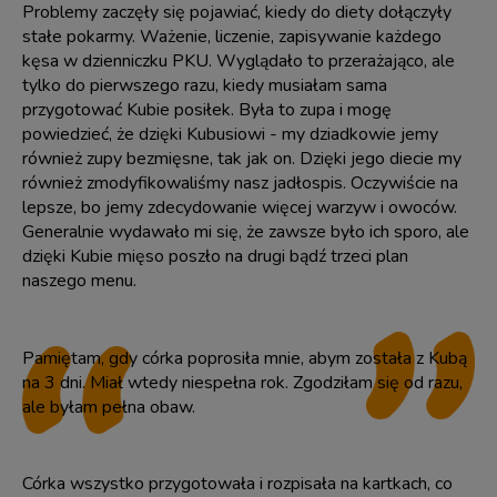
Problemy zaczęły się pojawiać, kiedy do diety dołączyły
stałe pokarmy. Ważenie, liczenie, zapisywanie każdego
kęsa w dzienniczku PKU. Wyglądało to przerażająco, ale
tylko do pierwszego razu, kiedy musiałam sama
przygotować Kubie posiłek. Była to zupa i mogę
powiedzieć, że dzięki Kubusiowi - my dziadkowie jemy
również zupy bezmięsne, tak jak on. Dzięki jego diecie my
również zmodyfikowaliśmy nasz jadłospis. Oczywiście na
lepsze, bo jemy zdecydowanie więcej warzyw i owoców.
Generalnie wydawało mi się, że zawsze było ich sporo, ale
dzięki Kubie mięso poszło na drugi bądź trzeci plan
naszego menu.
Pamiętam, gdy córka poprosiła mnie, abym została z Kubą
na 3 dni. Miał wtedy niespełna rok. Zgodziłam się od razu,
ale byłam pełna obaw.
Córka wszystko przygotowała i rozpisała na kartkach, co