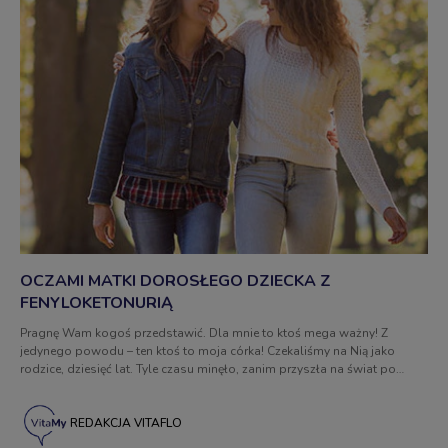
OCZAMI MATKI DOROSŁEGO DZIECKA Z
FENYLOKETONURIĄ
Pragnę Wam kogoś przedstawić. Dla mnie to ktoś mega ważny! Z
jedynego powodu – ten ktoś to moja córka! Czekaliśmy na Nią jako
rodzice, dziesięć lat. Tyle czasu minęło, zanim przyszła na świat po
swoim braciszku. On też na nią czekał. Wyobraźcie sobie – znosicie ciążę
dobrze, pełnia szczęścia i czekacie na lato, w którym to ma przyjść na
świat Wasze dziecko. Poród przebiegał bez komplikacji. Wyczekane
REDAKCJA VITAFLO
maleństwo ujrzało światło dnia – śliczne, ukochane, nasze!