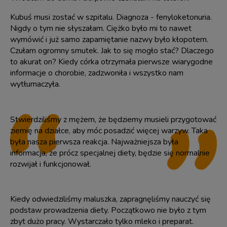
Kubuś musi zostać w szpitalu. Diagnoza -
fenyloketonuria
.
Nigdy o tym nie słyszałam. Ciężko było mi to nawet
wymówić i już samo zapamiętanie nazwy było kłopotem.
Czułam ogromny smutek. Jak to się mogło stać? Dlaczego
to akurat on? Kiedy córka otrzymała pierwsze wiarygodne
informacje o chorobie, zadzwoniła i wszystko nam
wytłumaczyła.
Stwierdziliśmy z mężem, że będziemy musieli przygotować
ziemię na działce, aby móc posadzić więcej warzyw. Taka
była nasza pierwsza reakcja. Najważniejsza była
informacja, że prócz specjalnej diety, będzie się normalnie
rozwijał i funkcjonował.
Kiedy odwiedziliśmy maluszka, zapragnęliśmy nauczyć się
podstaw prowadzenia diety. Początkowo nie było z tym
zbyt dużo pracy. Wystarczało tylko mleko i preparat.