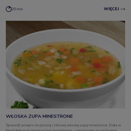
WIĘCEJ
20 min
WŁOSKA ZUPA MINESTRONE
Sprawdź przepis na pyszną i zdrową włoską zupę minestrone. Dieta w
fenyloketonurii nie musi być monotonna - zapraszamy po kulinarne