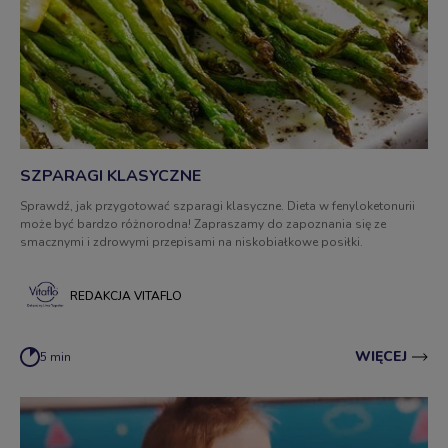
SZPARAGI KLASYCZNE
Sprawdź, jak przygotować szparagi klasyczne. Dieta w fenyloketonurii
może być bardzo różnorodna! Zapraszamy do zapoznania się ze
smacznymi i zdrowymi przepisami na niskobiałkowe posiłki.
REDAKCJA VITAFLO
WIĘCEJ
5 min