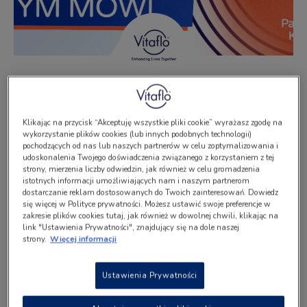
Redakcja Vitaflo
Data publikacji:
20.10.2025
Klikając na przycisk “Akceptuję wszystkie pliki cookie” wyrażasz zgodę na
wykorzystanie plików cookies (lub innych podobnych technologii)
pochodzących od nas lub naszych partnerów w celu zoptymalizowania i
Ósmy odcinek podcastu “Rzadko się o tym mówi” już 
udoskonalenia Twojego doświadczenia związanego z korzystaniem z tej
dostępny dla Was na naszej stronie! Do studia 
strony, mierzenia liczby odwiedzin, jak również w celu gromadzenia
zaprosiliśmy Annę i Pawła Kamionków, czyli rodziców 
istotnych informacji umożliwiających nam i naszym partnerom
dostarczanie reklam dostosowanych do Twoich zainteresowań. Dowiedz
Ernesta, pięcioletniego chłopca z PKU. Opowiadają o 
się więcej w Polityce prywatności. Możesz ustawić swoje preferencje w
swoich doświadczeniach z pierwszych dni po diagnozie, 
zakresie plików cookies tutaj, jak również w dowolnej chwili, klikając na
ale i o tym, jak ułożyli swoją rzeczywistość tak, aby 
link "Ustawienia Prywatności", znajdujący się na dole naszej
wspierać swojego syna. Zwracają w odcinku także 
strony.
Więcej informacji
uwagę na potrzebę wsparcia systemowego rodzin takich 
jak oni, by mogły się rozwijać i integrować z innymi.
Ustawienia Prywatności