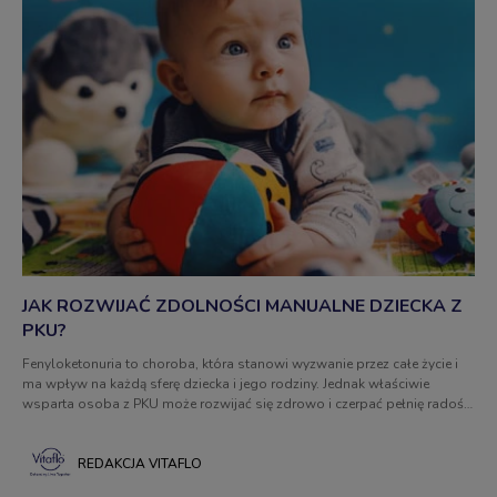
JAK ROZWIJAĆ ZDOLNOŚCI MANUALNE DZIECKA Z
PKU?
Fenyloketonuria to choroba, która stanowi wyzwanie przez całe życie i
ma wpływ na każdą sferę dziecka i jego rodziny. Jednak właściwie
wsparta osoba z PKU może rozwijać się zdrowo i czerpać pełnię radości
z życia. Kluczowa jest oczywiście odpowiednia dieta. Warto jednak
przyjrzeć się również temu, w jaki sposób rozwijać zdolności manualne
u dziecka z PKU? Na co szczególnie zwrócić uwagę?
REDAKCJA VITAFLO