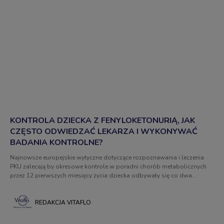
KONTROLA DZIECKA Z FENYLOKETONURIĄ, JAK
CZĘSTO ODWIEDZAĆ LEKARZA I WYKONYWAĆ
BADANIA KONTROLNE?
Najnowsze europejskie wytyczne dotyczące rozpoznawania i leczenia
PKU zalecają by okresowe kontrole w poradni chorób metabolicznych
przez 12 pierwszych miesięcy życia dziecka odbywały się co dwa
miesiące, od 2. do 18. roku życia, raz na 6 miesięcy, a w późniejszym
okresie raz do roku. Na chwilę obecną jednak każda z polskich poradni
ma indywidualny harmonogram wizyt, nie zawsze tożsamy z
REDAKCJA VITAFLO
europejskimi wytycznymi. Jak częste są kontrole w poszczególnych
grupach wiekowych? Jak się przygotować do wizyty kontrolnej?