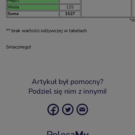
Pieprz*
Woda
125
Suma
1527
*d
** brak wartości odżywczej w tabelach
Smacznego!
Artykuł był pomocny?
Podziel się nim z innymi!
Poleca
My