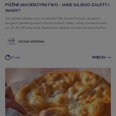
PÓŹNE MACIERZYŃSTWO - JAKIE SĄ JEGO ZALETY I
WADY?
Czy istnieje idealny czas na dziecko? Na licznych forach, grupach i
blogach parentingowych można znaleźć zalety i wady macierzyństwa
po 20, 30 i 40 roku życia. Naukowcy i lekarze również nie są do końca
zgodni w tym temacie. Kiedy możemy mówić o późnym macierzyństwie?
Jakie są jego wady i zalety?
IWONA WEREMA
WIĘCEJ
15 min