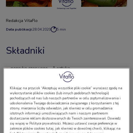
Redakcja VitaFlo
Data publikacji:
28.04.2020
5 min
Składniki
papryka czerwona – 1 sztuka,
papryka zielona – 1 sztuka,
Klikając na przycisk “Akceptuję wszystkie pliki cookie” wyrażasz zgodę na
mała cukinia,
wykorzystanie plików cookies (lub innych podobnych technologii)
pochodzących od nas lub naszych partnerów w celu zoptymalizowania i
mały bakłażan,
udoskonalenia Twojego doświadczenia związanego z korzystaniem z tej
strony, mierzenia liczby odwiedzin, jak również w celu gromadzenia
istotnych informacji umożliwiających nam i naszym partnerom
średniej wielkości cebula,
dostarczanie reklam dostosowanych do Twoich zainteresowań. Dowiedz
się więcej w Polityce prywatności. Możesz ustawić swoje preferencje w
ząbek czosnku,
zakresie plików cookies tutaj, jak również w dowolnej chwili, klikając na