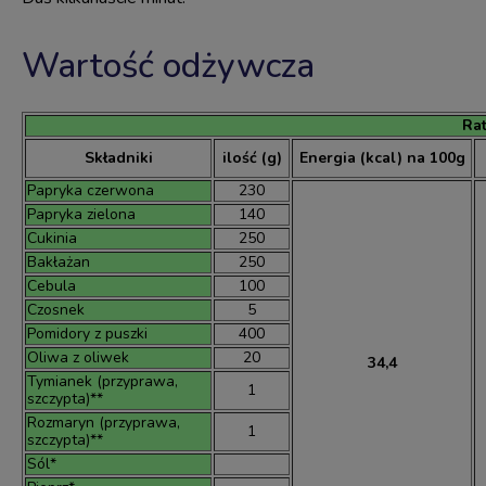
Wartość odżywcza
Rat
Składniki
ilość (g)
Energia (kcal) na 100g
Papryka czerwona
230
Papryka zielona
140
Cukinia
250
Bakłażan
250
Cebula
100
Czosnek
5
Pomidory z puszki
400
Oliwa z oliwek
20
34,4
Tymianek (przyprawa,
1
szczypta)**
Rozmaryn (przyprawa,
1
szczypta)**
Sól*