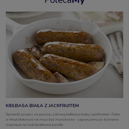
KIEŁBASA BIAŁA Z JACKFRUITEM
Sprawdź przepis na pyszną i zdrową kiełbasa białą z jackfruitem. Dieta
w fenyloketonurii nie musi być monotonna - zapraszamy po kulinarne
inspiracje na niskobiałkowe posiłki.