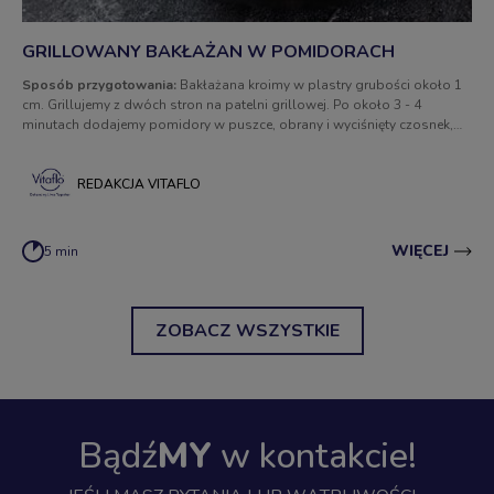
GRILLOWANY BAKŁAŻAN W POMIDORACH
Sposób przygotowania:
Bakłażana kroimy w plastry grubości około 1
cm. Grillujemy z dwóch stron na patelni grillowej. Po około 3 - 4
minutach dodajemy pomidory w puszce, obrany i wyciśnięty czosnek,
doprawiamy papryką, solą i pieprzem. Dusimy około 5
minut. Zdejmujemy z ognia, posypujemy ziołami i zajadamy!
REDAKCJA VITAFLO
WIĘCEJ
5 min
ZOBACZ WSZYSTKIE
Bądź
MY
w kontakcie!