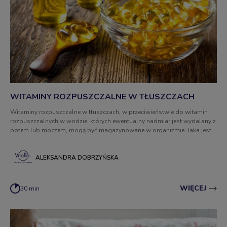
WITAMINY ROZPUSZCZALNE W TŁUSZCZACH
Witaminy rozpuszczalne w tłuszczach, w przeciwieństwie do witamin
rozpuszczalnych w wodzie, których ewentualny nadmiar jest wydalany z
potem lub moczem, mogą być magazynowane w organizmie. Jaka jest
rola witamin A, D, E i K? W jakich produktach występują? Jakie są
konsekwencje ich przedawkowania lub niedoboru?
ALEKSANDRA DOBRZYŃSKA
WIĘCEJ
30 min