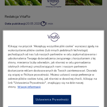
Redakcja VitaFlo
Data publikacji:
20.05.2020
5 min
Składniki
Klikając na przycisk “Akceptuję wszystkie pliki cookie” wyrażasz zgodę na
wykorzystanie plików cookies (lub innych podobnych technologii)
pęczek szparagów,
pochodzących od nas lub naszych partnerów w celu zoptymalizowania i
udoskonalenia Twojego doświadczenia związanego z korzystaniem z tej
strony, mierzenia liczby odwiedzin, jak również w celu gromadzenia
2 łyżki oliwy z oliwek,
istotnych informacji umożliwiających nam i naszym partnerom
dostarczanie reklam dostosowanych do Twoich zainteresowań. Dowiedz
sól i pieprz,
się więcej w Polityce prywatności. Możesz ustawić swoje preferencje w
zakresie plików cookies tutaj, jak również w dowolnej chwili, klikając na
link "Ustawienia Prywatności", znajdujący się na dole naszej
3 plasterki cytryny.
strony.
Więcej informacji
Przygotowanie
Ustawienia Prywatności