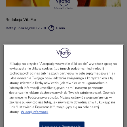
Redakcja VitaFlo
Data publikacji:
06.12.2019
10 min
Składniki
Klikając na przycisk “Akceptuję wszystkie pliki cookie” wyrażasz zgodę na
ulubiona czarna herbata (najlepiej sypana),
wykorzystanie plików cookies (lub innych podobnych technologii)
pochodzących od nas lub naszych partnerów w celu zoptymalizowania i
2 łyżki miodu,
udoskonalenia Twojego doświadczenia związanego z korzystaniem z tej
strony, mierzenia liczby odwiedzin, jak również w celu gromadzenia
kilka plasterków pomarańczy,
istotnych informacji umożliwiających nam i naszym partnerom
dostarczanie reklam dostosowanych do Twoich zainteresowań. Dowiedz
się więcej w Polityce prywatności. Możesz ustawić swoje preferencje w
kilka plasterków jabłka,
zakresie plików cookies tutaj, jak również w dowolnej chwili, klikając na
link "Ustawienia Prywatności", znajdujący się na dole naszej
goździki,
strony.
Więcej informacji
dwie anyżowe gwiazdki,
Ustawienia Prywatności