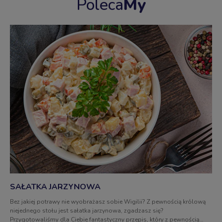
Poleca
My
SAŁATKA JARZYNOWA
Bez jakiej potrawy nie wyobrażasz sobie Wigilii? Z pewnością królową
niejednego stołu jest sałatka jarzynowa, zgadzasz się?
Przygotowaliśmy dla Ciebie fantastyczny przepis, który z pewnością