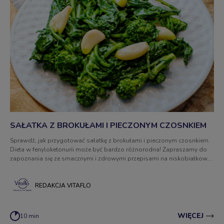
SAŁATKA Z BROKUŁAMI I PIECZONYM CZOSNKIEM
Sprawdź, jak przygotować sałatkę z brokułami i pieczonym czosnkiem.
Dieta w fenyloketonurii może być bardzo różnorodna! Zapraszamy do
zapoznania się ze smacznymi i zdrowymi przepisami na niskobiałkowe
posiłki.
REDAKCJA VITAFLO
WIĘCEJ
10 min