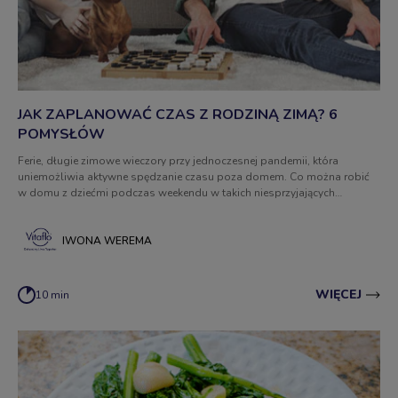
JAK ZAPLANOWAĆ CZAS Z RODZINĄ ZIMĄ? 6
POMYSŁÓW
Ferie, długie zimowe wieczory przy jednoczesnej pandemii, która
uniemożliwia aktywne spędzanie czasu poza domem. Co można robić
w domu z dziećmi podczas weekendu w takich niesprzyjających
warunkach? Przedstawiamy pomysły na kreatywną zabawę.
IWONA WEREMA
WIĘCEJ
10 min