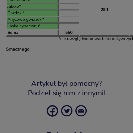
Jabłko*
29,1
Goździki*
Anyżowe gwiazdki*
Laska cynamonu*
Suma
550
*nie uwzględniono wartości odżywczych 
Smacznego!
Artykuł był pomocny?
Podziel się nim z innymi!