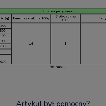
Zimowa jarzynowa
Białko (g) na
ość (g)
Energia (kcal) na 100g
Feny
100g
1500
800
100
90
14
1
200
2690
*do smaku
Artykuł był pomocny?