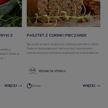
RYKI Z
PASZTET Z CUKINII I PIECZAREK
Sprawdź przepis na pyszny i zdrowy pasztet z cukinii.
Dieta w fenyloketonurii nie musi być monotonna -
ałatkę z
zapraszamy po kulinarne inspiracje na niskobiałkowe
nkiem? Dieta w
posiłki.
na -
a niskobiałkowe
REDAKCJA VITAFLO
WIĘCEJ
WIĘCEJ
10 min