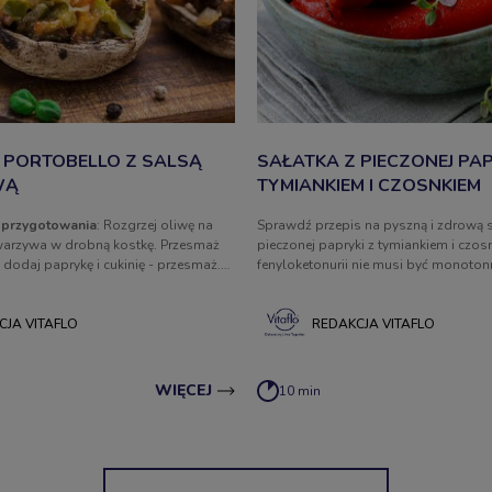
 PORTOBELLO Z SALSĄ
SAŁATKA Z PIECZONEJ PAP
WĄ
TYMIANKIEM I CZOSNKIEM
 przygotowania
: Rozgrzej oliwę na
Sprawdź przepis na pyszną i zdrową s
 warzywa w drobną kostkę. Przesmaż
pieczonej papryki z tymiankiem i czos
 dodaj paprykę i cukinię - przesmaż.
fenyloketonurii nie musi być monoton
j pomidory i wymieszaj. Następnie
zapraszamy po kulinarne inspiracje n
opraw i wystudź. Powstałym farszem
posiłki.
i, a na wierzch pokrusz ser feta PKU.
CJA VITAFLO
REDAKCJA VITAFLO
ej do 160 stopni i piecz ok. 15 minut.
 i skrop oliwą z oliwek.
WIĘCEJ
10 min