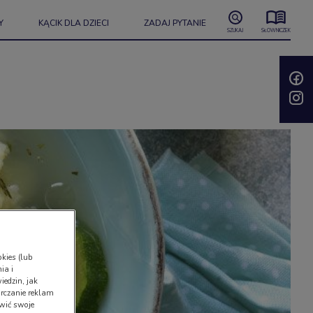
Y
KĄCIK DLA DZIECI
ZADAJ PYTANIE
SZUKAJ
SŁOWNICZEK
kies (lub
ia i
iedzin, jak
rczanie reklam
wić swoje