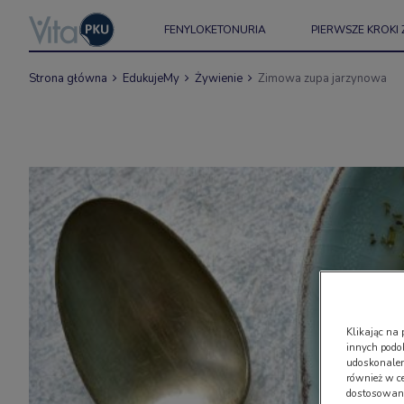
FENYLOKETONURIA
PIERWSZE KROKI 
Strona główna
EdukujeMy
Żywienie
Zimowa zupa jarzynowa
Klikając na 
innych podo
udoskonaleni
również w c
dostosowany