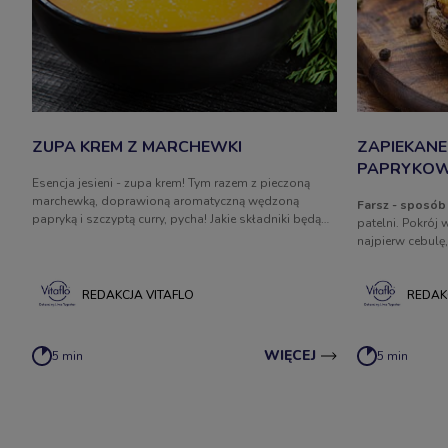
ZUPA KREM Z MARCHEWKI
ZAPIEKANE
PAPRYKO
Esencja jesieni - zupa krem! Tym razem z pieczoną
marchewką, doprawioną aromatyczną wędzoną
Farsz - sposób
papryką i szczyptą curry, pycha! Jakie składniki będą
patelni. Pokrój
niezbędne?
najpierw cebulę,
Do całości doda
dodaj oliwki, d
REDAKCJA VITAFLO
nadziej pieczark
REDAK
Piekarnik rozgrz
Posyp pietruszką
WIĘCEJ
5 min
5 min