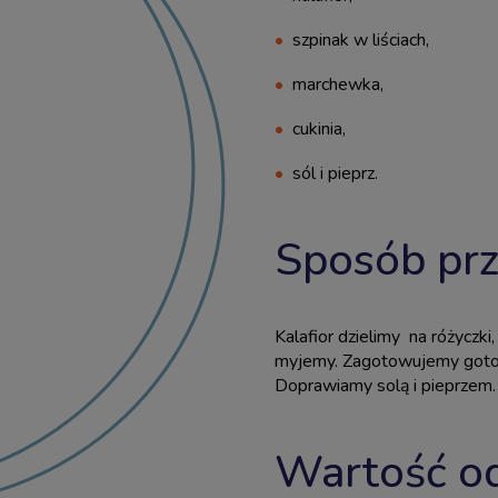
szpinak w liściach,
marchewka,
cukinia,
sól i pieprz.
Sposób pr
Kalafior dzielimy na różyczk
myjemy. Zagotowujemy gotow
Doprawiamy solą i pieprzem.
Wartość o