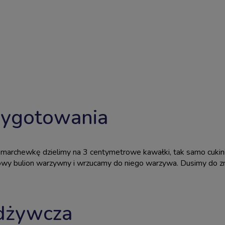
zygotowania
i, marchewkę dzielimy na 3 centymetrowe kawałki, tak samo cukini
y bulion warzywny i wrzucamy do niego warzywa. Dusimy do zm
dżywcza