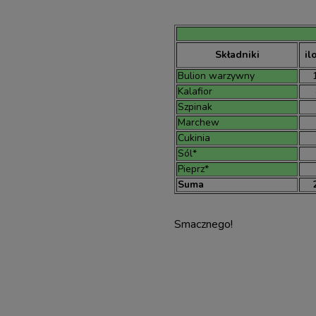
Składniki
il
Bulion warzywny
Kalafior
Szpinak
Marchew
Cukinia
Sól*
Pieprz*
Suma
Smacznego!