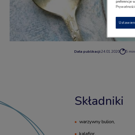
preferencje 
Prywatności"
Ustawien
Data publikacji:
24.01.2020
5 min
Składniki
warzywny bulion,
kalafior,