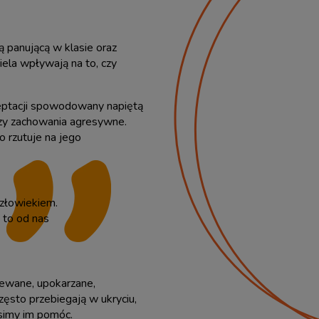
 panującą w klasie oraz
ela wpływają na to, czy
kceptacji spowodowany napiętą
czy zachowania agresywne.
ko rzutuje na jego
człowiekiem.
 to od nas
iewane, upokarzane,
ęsto przebiegają w ukryciu,
usimy im pomóc.