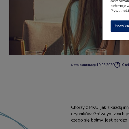
dostosowany
preferencje 
Prywatności"
Ustawien
Data publikacji:
10.06.2020
10 m
Chorzy z
PKU
, jak z każdą i
czynników. Głównym z nich je
czego się boimy, jest bardzo 