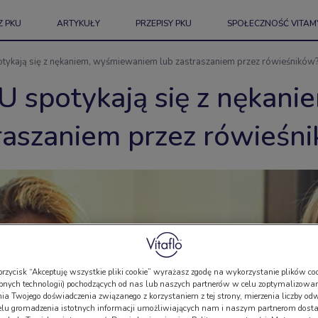
Z PKU
ARTYKUŁY
PRZEPISY PKU
SPOŁECZNOŚĆ VITAM
potykają się z nękaniem, wyśmiewaniem lub zastraszaniem przez rówieśników
KU spotykają się z nęka
raszaniem przez rówieśn
przycisk “Akceptuję wszystkie pliki cookie” wyrażasz zgodę na wykorzystanie plików coo
bnych technologii) pochodzących od nas lub naszych partnerów w celu zoptymalizowan
a Twojego doświadczenia związanego z korzystaniem z tej strony, mierzenia liczby odw
elu gromadzenia istotnych informacji umożliwiających nam i naszym partnerom dosta