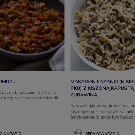
ARMUŻU
MAKARON ŁAZANKI (NISK
PKU) Z KISZONĄ KAPUSTĄ 
 pyszny bigos z jarmużu? Poznaj
ŻURAWINĄ
e przepisy na posiłki właściwe dla
Sprawdź, jak przygotować makaro
kiszoną kapustą i żurawiną. Diet
fenyloketonurii może być bardzo
Zapraszamy do zapoznania się ze
zdrowymi przepisami na niskobia
CJA VITAFLO
REDAKCJA VITAFLO