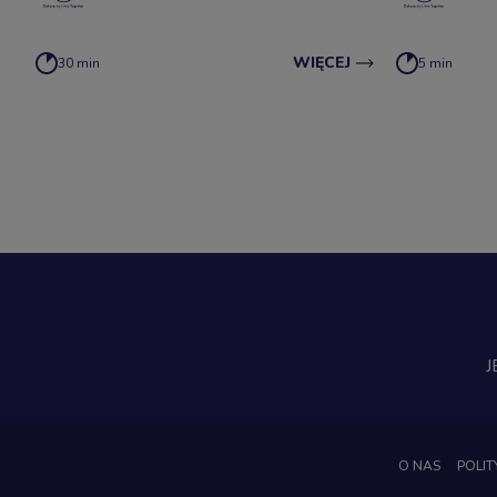
WIĘCEJ
30 min
5 min
J
O NAS
POLIT