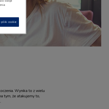
wić swoje
ienia
 pliki cookie
otoczenia. Wynika to z wielu
na tym, że atakujemy to,
.