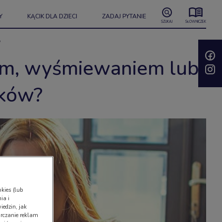
Y
KĄCIK DLA DZIECI
ZADAJ PYTANIE
SZUKAJ
SŁOWNICZEK
?
niem, wyśmiewaniem lub
ików?
kies (lub
ia i
iedzin, jak
rczanie reklam