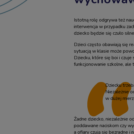
Istotną rolę odgrywa też na
interwencja w przypadku zac
dziecko będzie się czuło sil
Dzieci często obawiają się r
sytuacją w klasie może powo
Dziecku, które się boi i czuje
funkcjonowanie szkolne, ale
Dziecku trzeb
Niezależnie o
w dużej mierz
Żadne dziecko, niezależnie o
poddawane naciskom czy wykl
a ofiary czują się bezradne 