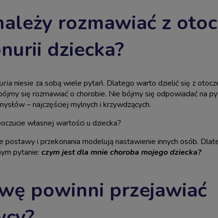
należy rozmawiać z oto
nurii dziecka?
uria
niesie za sobą wiele pytań. Dlatego warto dzielić się z oto
 bójmy się rozmawiać o chorobie. Nie bójmy się odpowiadać na pyt
ysłów – najczęściej mylnych i krzywdzących.
oczucie własnej wartości u dziecka?
e postawy i przekonania modelują nastawienie innych osób. Dlat
mym pytanie:
czym jest dla mnie choroba mojego dziecka?
awę powinni przejawiać
cy?