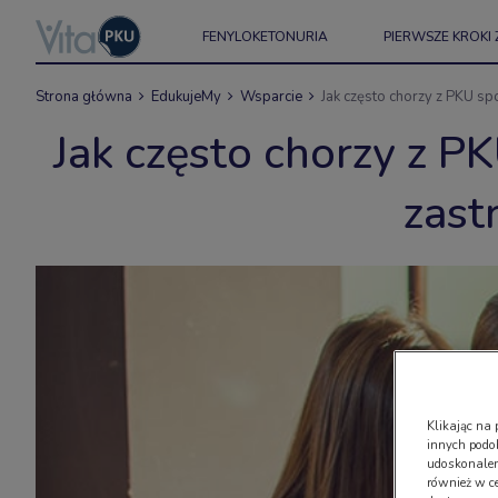
FENYLOKETONURIA
PIERWSZE KROKI 
Strona główna
EdukujeMy
Wsparcie
Jak często chorzy z PKU s
Jak często chorzy z P
zast
Klikając na 
innych podo
udoskonaleni
również w c