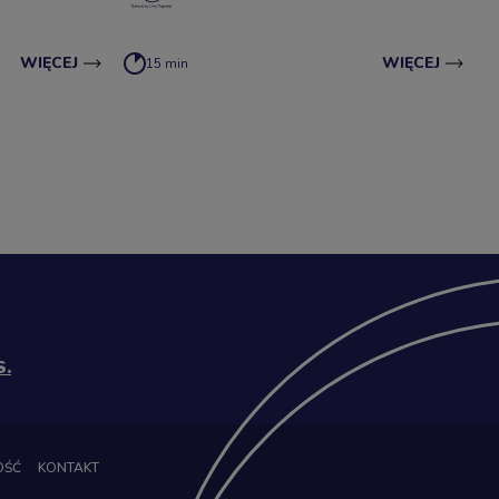
dziecko, by znało swoją prawdziwą wartość?
WIĘCEJ
WIĘCEJ
15 min
S.
OŚĆ
KONTAKT