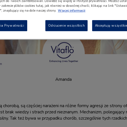
ch do Twoich zainteresowań. Dowiedz się więcej w Polityce prywatności. Możesz usta
w zakresie plików cookies tutaj, jak również w dowolnej chwili, klikając na link "Ustaw
, znajdujący się na dole naszej strony.
Więcej informacji
ia Prywatności
Odrzucenie wszystkich
Akceptuję wszystkie
in
Amanda
nną chorobą, są częściej narażeni na różne formy agresji ze strony 
st brak wiedzy i strach przed nieznanym. Mechanizm, polegający 
silny. Tak też bywa w przypadku chorób, szczególnie tych rzadkich