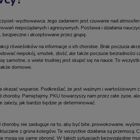
uczyciel-wychowawca. Jego zadaniem jest czuwanie nad atmosferą
howań niepożądanych i agresywnych. Postawa i działania nauczyci
ne, bezpieczne i akceptowane przez grupę.
eakcji rówieśników na informacje o ich chorobie. Brak poczucia a
dować niepokój, smutek, złość, ale także poczucie bezradności 
 się samotne, o wiele trudniej jest skupić się na nauce. To wszyst
 także domowe.
a okazać wsparcie. Podkreślać, że jest ważnym i wartościowym 
d choroby. Pamiętajmy, PKU towarzyszy nam przez całe życie, ale
e zależy, jak bardzo będzie je determinować.
d choroby, nie zasługuje na to, aby być bite, prowokowane, wyśm
uczane z grona kolegów. Te wszystkie działania są przemocą. Cz
i nie mogą się same obronić. W takich sytuacjach bezwzględnie m