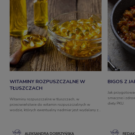
WITAMINY ROZPUSZCZALNE W
BIGOS Z J
TŁUSZCZACH
Jak przygotować
smaczne i zdrow
Witaminy rozpuszczalne w tłuszczach, w
diety PKU.
przeciwieństwie do witamin rozpuszczalnych w
wodzie, których ewentualny nadmiar jest wydalany z
potem lub moczem, mogą być magazynowane w
organizmie. Jaka jest rola witamin A, D, E i K? W jakich
produktach występują? Jakie są konsekwencje ich
przedawkowania lub niedoboru?
ALEKSANDRA DOBRZYŃSKA
REDAK