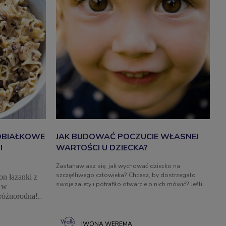
OBIAŁKOWE
JAK BUDOWAĆ POCZUCIE WŁASNEJ
I
WARTOŚCI U DZIECKA?
Zastanawiasz się, jak wychować dziecko na
szczęśliwego człowieka? Chcesz, by dostrzegało
n łazanki z
swoje zalety i potrafiło otwarcie o nich mówić? Jeśli
a w
zadbasz o zbudowanie w nim zdrowego poczucia
 różnorodna!
własnej wartości, możesz mieć pewność, że pewnego
 smacznymi i
dnia podziękuje Ci za to, a do codziennych wyzwań
łkowe posiłki.
podejdzie ze spokojem i ufnością. Jak wychować
IWONA WEREMA