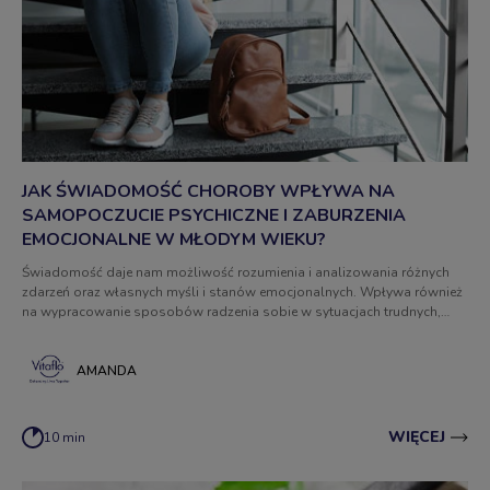
JAK ŚWIADOMOŚĆ CHOROBY WPŁYWA NA
SAMOPOCZUCIE PSYCHICZNE I ZABURZENIA
EMOCJONALNE W MŁODYM WIEKU?
Świadomość daje nam możliwość rozumienia i analizowania różnych
zdarzeń oraz własnych myśli i stanów emocjonalnych. Wpływa również
na wypracowanie sposobów radzenia sobie w sytuacjach trudnych,
związanych z PKU. Choroba przewlekła jest integralną częścią naszego
życia. Czy zatem osoby z fenyloketonurią są bardziej narażone na lęk i
depresję?
AMANDA
WIĘCEJ
10 min