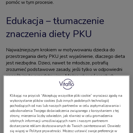
pomóc w tym procesie.
Edukacja – tłumaczenie
znaczenia diety PKU
Najważniejszym krokiem w motywowaniu dziecka do
przestrzegania diety PKU jest wyjaśnienie, dlaczego dieta
jest niezbędna. Dzieci, nawet te młodsze, potrafią
zrozumieć podstawowe zasady, jeśli tylko w odpowiedni
sposób im to przedstawimy. Można używać prostych
porównań, np. porównując dietę do paliwa dla samochodu
– „Jeśli samochód nie ma dobrego paliwa, nie pojedzie, tak
samo jest z naszym ciałem”. Dzięki temu dziecko zacznie
Klikając na przycisk “Akceptuję wszystkie pliki cookie” wyrażasz zgodę na
wykorzystanie plików cookies (lub innych podobnych technologii)
rozumieć, że odpowiednia dieta to coś, co pozwala mu
pochodzących od nas lub naszych partnerów w celu zoptymalizowania i
rosnąć zdrowo i mądrze. Wyjaśniając konsekwencje
udoskonalenia Twojego doświadczenia związanego z korzystaniem z tej
przestrzegania diety w prosty sposób, można pomóc
strony, mierzenia liczby odwiedzin, jak również w celu gromadzenia
istotnych informacji umożliwiających nam i naszym partnerom
maluchowi zbudować świadomość, że to nie tylko
dostarczanie reklam dostosowanych do Twoich zainteresowań. Dowiedz
ograniczenia, ale przede wszystkim sposób na dbanie o
się więcej w Polityce prywatności. Możesz ustawić swoje preferencje w