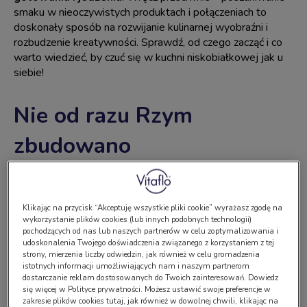
smaku w nieoczywistych produktach i połączeniach to
doskonały sposób na rozwijanie kulinarnej wyobraźni i
rozbudzenie kreatywności. Sprawdź, od czego zacząć i co
warto wiedzieć, by czuć się w kuchni niskobiałkowej jak u
siebie!
Nie od razu Rzym
zbudowano
Podczas wieloletniej pracy z pacjentami chorymi na PKU i
ich bliskimi nie poznałam chyba nikogo, komu próba
Klikając na przycisk “Akceptuję wszystkie pliki cookie” wyrażasz zgodę na
przygotowania niskobiałkowych naleśników czy ciasta na
wykorzystanie plików cookies (lub innych podobnych technologii)
pierogi udałaby się za pierwszym razem. Zauważyłam
pochodzących od nas lub naszych partnerów w celu zoptymalizowania i
natomiast pewną pułapkę: wiele osób – szczególnie
udoskonalenia Twojego doświadczenia związanego z korzystaniem z tej
strony, mierzenia liczby odwiedzin, jak również w celu gromadzenia
zdrowi opiekunowie – próbuje odwzorować tradycyjne
istotnych informacji umożliwiających nam i naszym partnerom
przepisy. Niestety, prawdopodobieństwo sukcesu bywa
dostarczanie reklam dostosowanych do Twoich zainteresowań. Dowiedz
równe szansom na porażkę, a ta często kończy się
się więcej w Polityce prywatności. Możesz ustawić swoje preferencje w
zakresie plików cookies tutaj, jak również w dowolnej chwili, klikając na
frustracją, zmarnowanymi składnikami i… niechęcią do