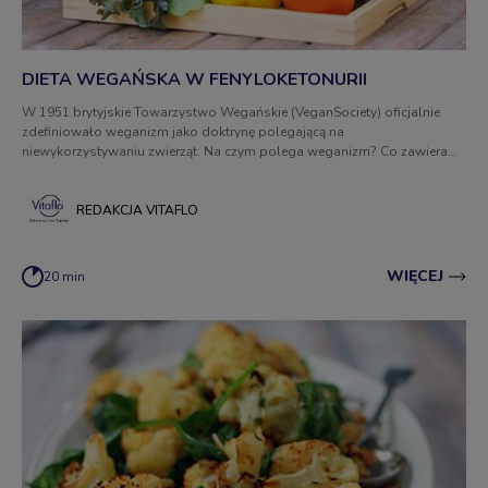
DIETA WEGAŃSKA W FENYLOKETONURII
W 1951 brytyjskie Towarzystwo Wegańskie (VeganSociety) oficjalnie
zdefiniowało weganizm jako doktrynę polegającą na
niewykorzystywaniu zwierząt. Na czym polega weganizm? Co zawiera
dieta wegańska i jakie produkty powinny być eliminowane? Czy da się ją
dostosować do potrzeb osób chorych na fenyloketonurię?
REDAKCJA VITAFLO
WIĘCEJ
20 min