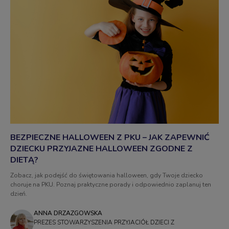
BEZPIECZNE HALLOWEEN Z PKU – JAK ZAPEWNIĆ
DZIECKU PRZYJAZNE HALLOWEEN ZGODNE Z
DIETĄ?
Zobacz, jak podejść do świętowania halloween, gdy Twoje dziecko
choruje na PKU. Poznaj praktyczne porady i odpowiednio zaplanuj ten
dzień.
ANNA DRZAZGOWSKA
PREZES STOWARZYSZENIA PRZYJACIÓŁ DZIECI Z