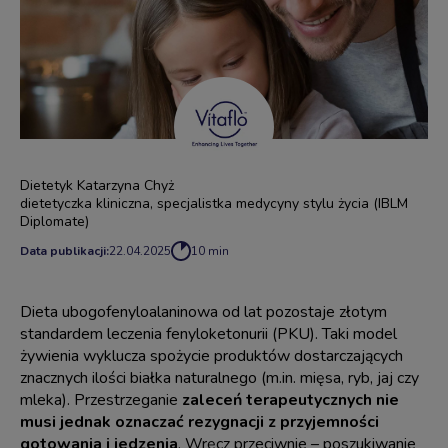
Dietetyk Katarzyna Chyż
dietetyczka kliniczna, specjalistka medycyny stylu życia (IBLM
Diplomate)
Data publikacji:
22.04.2025
10 min
Dieta ubogofenyloalaninowa od lat pozostaje złotym
standardem leczenia fenyloketonurii (PKU). Taki model
żywienia wyklucza spożycie produktów dostarczających
znacznych ilości białka naturalnego (m.in. mięsa, ryb, jaj czy
mleka). Przestrzeganie
zaleceń terapeutycznych
nie
musi jednak oznaczać rezygnacji z przyjemności
gotowania i jedzenia
. Wręcz przeciwnie – poszukiwanie