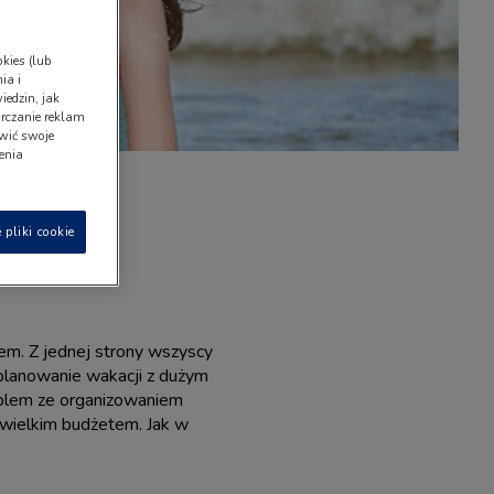
kies (lub
ia i
iedzin, jak
rczanie reklam
wić swoje
ienia
 pliki cookie
em. Z jednej strony wszyscy
a planowanie wakacji z dużym
oblem ze organizowaniem
ewielkim budżetem. Jak w