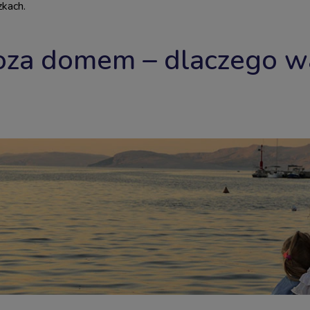
zkach.
oza domem – dlaczego w