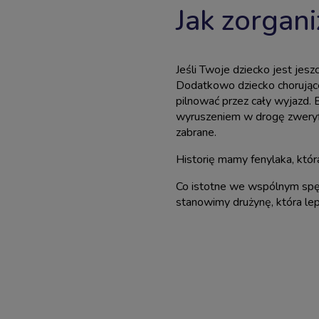
Jak zorgan
Jeśli Twoje dziecko jest je
Dodatkowo dziecko
chorując
pilnować przez cały wyjazd. 
wyruszeniem w drogę zweryf
zabrane.
Historię mamy fenylaka, któ
Co istotne we wspólnym spęd
stanowimy drużynę, która lepi