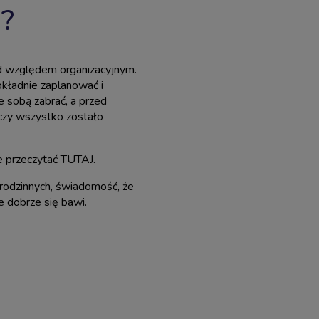
d?
od względem organizacyjnym.
kładnie zaplanować i
e sobą zabrać, a przed
czy wszystko zostało
e przeczytać
TUTAJ
.
rodzinnych, świadomość, że
e dobrze się bawi.