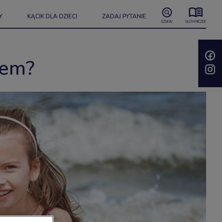
Y
KĄCIK DLA DZIECI
ZADAJ PYTANIE
SZUKAJ
SŁOWNICZEK
iem?