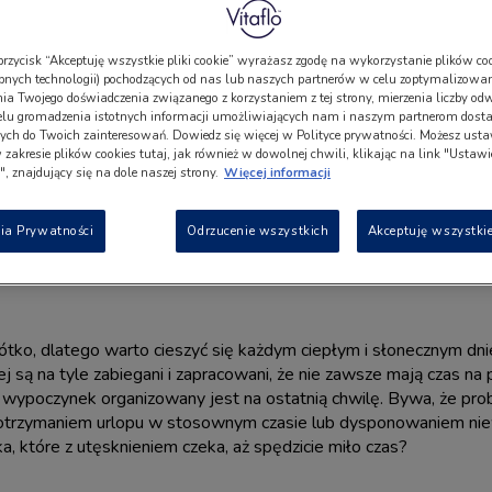
przycisk “Akceptuję wszystkie pliki cookie” wyrażasz zgodę na wykorzystanie plików coo
bnych technologii) pochodzących od nas lub naszych partnerów w celu zoptymalizowan
a Twojego doświadczenia związanego z korzystaniem z tej strony, mierzenia liczby odw
elu gromadzenia istotnych informacji umożliwiających nam i naszym partnerom dosta
ch do Twoich zainteresowań. Dowiedz się więcej w Polityce prywatności. Możesz usta
w zakresie plików cookies tutaj, jak również w dowolnej chwili, klikając na link "Ustaw
, znajdujący się na dole naszej strony.
Więcej informacji
in
ia Prywatności
Odrzucenie wszystkich
Akceptuję wszystkie
Iwona Werema
ótko, dlatego warto cieszyć się każdym ciepłym i słonecznym dni
ej są na tyle zabiegani i zapracowani, że nie zawsze mają czas n
 wypoczynek organizowany jest na ostatnią chwilę. Bywa, że pr
z otrzymaniem urlopu w stosownym czasie lub dysponowaniem ni
ka, które z utęsknieniem czeka, aż spędzicie miło czas?