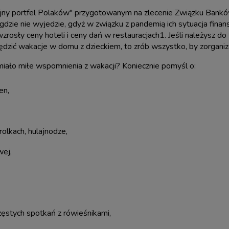
jny portfel Polaków" przygotowanym na zlecenie Związku Bank
dzie nie wyjedzie, gdyż w związku z pandemią ich sytuacja finan
rosły ceny hoteli i ceny dań w restauracjach1. Jeśli należysz do 
zić wakacje w domu z dzieckiem, to zrób wszystko, by zorgani
miało miłe wspomnienia z wakacji? Koniecznie pomyśl o:
en,
rolkach, hulajnodze,
wej,
zęstych spotkań z rówieśnikami,