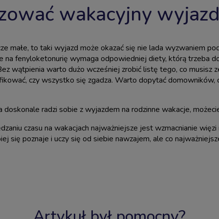
izować wakacyjny wyjaz
szcze małe, to taki wyjazd może okazać się nie lada wyzwaniem p
e na fenyloketonurię
wymaga odpowiedniej diety, którą trzeba do
Bez wątpienia warto dużo wcześniej zrobić listę tego, co musisz z
ikować, czy wszystko się zgadza. Warto dopytać domowników, 
ra doskonale radzi sobie z wyjazdem na rodzinne wakacje, możeci
zaniu czasu na wakacjach najważniejsze jest wzmacnianie więzi 
ej się poznaje i uczy się od siebie nawzajem, ale co najważniejsz
Artykuł był pomocny?