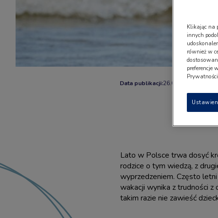
Klikając na 
innych podo
udoskonaleni
również w c
dostosowany
preferencje 
Prywatności"
Data publikacji:
26.07.2021
10 m
Ustawien
Lato w Polsce trwa dosyć kr
rodzice o tym wiedzą, z drugi
wyprzedzeniem. Często letni
wakacji wynika z trudności 
takim razie nie zawieść dziec