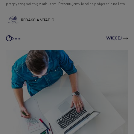
przepyszną sałatkę z arbuzem. Prezentujemy idealne połączenie na lato -
arbuz, ogórek, sok z limonki, czerwona cebula, mięta i serek Violife Greek
White.
REDAKCJA VITAFLO
WIĘCEJ
5 min