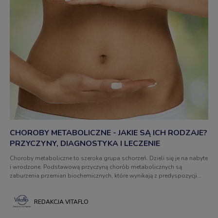
CHOROBY METABOLICZNE - JAKIE SĄ ICH RODZAJE?
PRZYCZYNY, DIAGNOSTYKA I LECZENIE
Choroby metaboliczne to szeroka grupa schorzeń. Dzieli się je na nabyte
i wrodzone. Podstawową przyczyną chorób metabolicznych są
zaburzenia przemian biochemicznych, które wynikają z predyspozycji
genetycznej lub prowadzonego stylu życia. Dowiedz się, jakie są
przyczyny, diagnostyka i metody leczenia chorób metabolicznych!
REDAKCJA VITAFLO