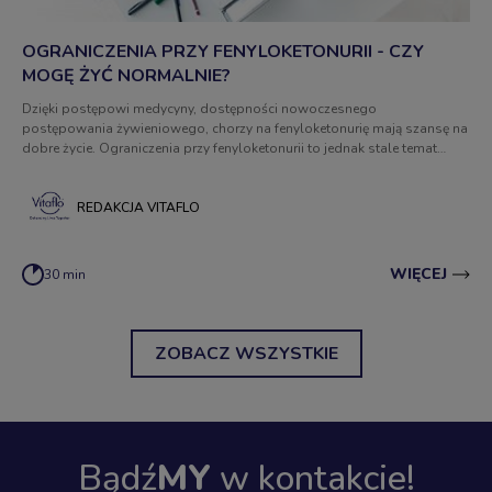
OGRANICZENIA PRZY FENYLOKETONURII - CZY
MOGĘ ŻYĆ NORMALNIE?
Dzięki postępowi medycyny, dostępności nowoczesnego
postępowania żywieniowego, chorzy na fenyloketonurię mają szansę na
dobre życie. Ograniczenia przy fenyloketonurii to jednak stale temat
dość złożony. Trudno jednoznacznie powiedzieć co znaczy „żyć
normalnie”. Jak oswoić ograniczenia przy fenyloketonurii?
REDAKCJA VITAFLO
WIĘCEJ
30 min
ZOBACZ WSZYSTKIE
Bądź
MY
w kontakcie!