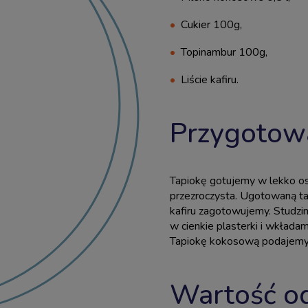
Cukier 100g,
Topinambur 100g,
Liście kafiru.
Przygotow
Tapiokę gotujemy w lekko os
przezroczysta. Ugotowaną ta
kafiru zagotowujemy. Studzi
w cienkie plasterki i wkład
Tapiokę kokosową podajemy 
Wartość o