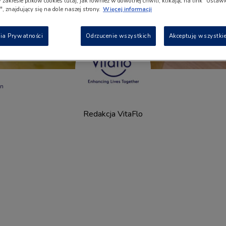
w zakresie plików cookies tutaj, jak również w dowolnej chwili, klikając na link "Ustaw
, znajdujący się na dole naszej strony.
Więcej informacji
ia Prywatności
Odrzucenie wszystkich
Akceptuję wszystkie
in
Redakcja VitaFlo