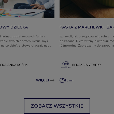
OWY DZIECKA
PASTA Z MARCHEWKI I B
t jedną z podstawowych funkcji
Sprawdź, jak przygotować pastę z ma
żanie swoich potrzeb, uczuć, myśli
bakłażana. Dieta w fenyloketonurii m
na co dzień, a słowa otaczają nas w
różnorodna! Zapraszamy do zapoznan
i mówionej. Mowa nie jest
smacznymi i zdrowymi przepisami na
odzoną, kształtuje się i doskonali
posiłki.
ozwojem. Specjaliści mówią o
h rozwoju mowy dziecka.
EDA ANNA KOŹLIK
REDAKCJA VITAFLO
WIĘCEJ
10 min
ZOBACZ WSZYSTKIE