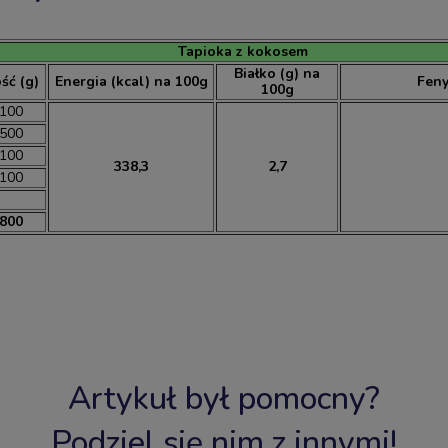
Tapioka z kokosem
Białko (g) na
ość (g)
Energia (kcal) na 100g
Feny
100g
100
500
100
338,3
2,7
100
800
Artykuł był pomocny?
Podziel się nim z innymi!