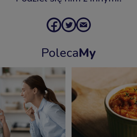
Poleca
My