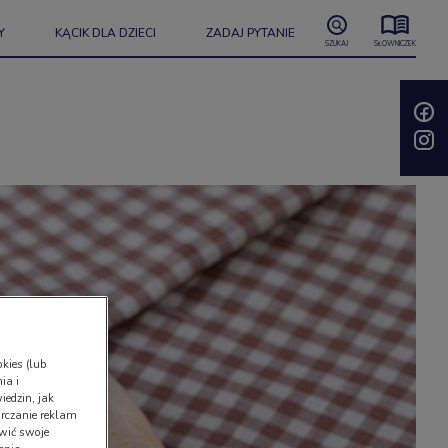
Y
KĄCIK DLA DZIECI
ZADAJ PYTANIE
SZUKAJ
SŁOWNICZEK
kies (lub
ia i
iedzin, jak
rczanie reklam
wić swoje