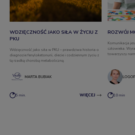
WDZIĘCZNOŚĆ JAKO SIŁA W ŻYCIU Z
ROZWÓJ M
PKU
Komunikacja jes
człowieka. Wyra
Wdzięczność jako siła w PKU – prawdziwa historia o
towarzyszy nam 
diagnozie fenyloketonurii, diecie i codziennym życiu z
formie pisanej 
tą rzadką chorobą metaboliczną.
umiejętnością wr
wraz z naszym r
czterech etapac
MARTA BUBIAK
LOGOP
WIĘCEJ
5 min.
10 min