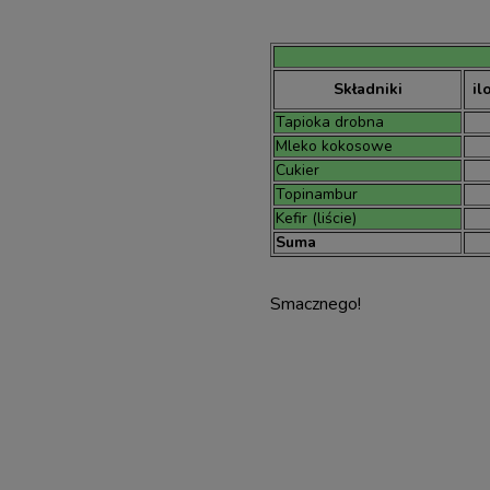
Składniki
il
Tapioka drobna
Mleko kokosowe
Cukier
Topinambur
Kefir (liście)
Suma
Smacznego!