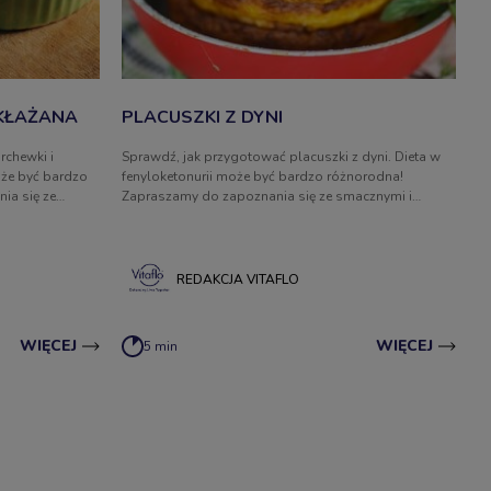
AKŁAŻANA
PLACUSZKI Z DYNI
rchewki i
Sprawdź, jak przygotować placuszki z dyni. Dieta w
oże być bardzo
fenyloketonurii może być bardzo różnorodna!
ia się ze
Zapraszamy do zapoznania się ze smacznymi i
 niskobiałkowe
zdrowymi przepisami na niskobiałkowe posiłki.
REDAKCJA VITAFLO
WIĘCEJ
WIĘCEJ
5 min