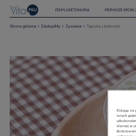
FENYLOKETONURIA
PIERWSZE KROKI 
Strona główna
EdukujeMy
Żywienie
Tapioka z kokosem
Klikając na 
innych podo
udoskonaleni
również w c
dostosowany