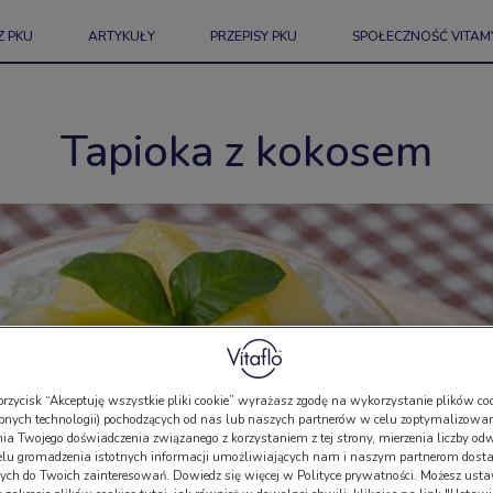
Z PKU
ARTYKUŁY
PRZEPISY PKU
SPOŁECZNOŚĆ VITAM
Tapioka z kokosem
przycisk “Akceptuję wszystkie pliki cookie” wyrażasz zgodę na wykorzystanie plików coo
bnych technologii) pochodzących od nas lub naszych partnerów w celu zoptymalizowan
a Twojego doświadczenia związanego z korzystaniem z tej strony, mierzenia liczby odw
elu gromadzenia istotnych informacji umożliwiających nam i naszym partnerom dosta
ch do Twoich zainteresowań. Dowiedz się więcej w Polityce prywatności. Możesz usta