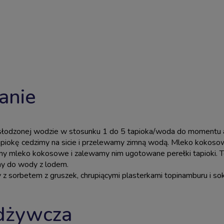
anie
łodzonej wodzie w stosunku 1 do 5 tapioka/woda do momentu aż
piokę cedzimy na sicie i przelewamy zimną wodą. Mleko kokosow
my mleko kokosowe i zalewamy nim ugotowane perełki tapioki. T
amy do wody z lodem.
z sorbetem z gruszek, chrupiącymi plasterkami topinamburu i 
dżywcza