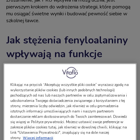
Zrozumienie, jak PKU wpływa na mózg ucznia, jest
pierwszym krokiem do wdrożenia strategii, które pomogą
mu osiągać świetne wyniki i budować pewność siebie w
szkolnej ławce.
Jak stężenia fenyloalaniny
wpływają na funkcje
poznawcze dziecka?
Stężenia fenyloalaniny odgrywają kluczową rolę w
Klikając na przycisk “Akceptuję wszystkie pliki cookie” wyrażasz zgodę na
wykorzystanie plików cookies (lub innych podobnych technologii)
funkcjonowaniu poznawczym dzieci z PKU. Wysokie
pochodzących od nas lub naszych partnerów w celu zoptymalizowania i
stężenia Phe mogą spowodować
zauważalne obniżenie
udoskonalenia Twojego doświadczenia związanego z korzystaniem z tej
ilorazu inteligencji
(IQ) oraz
wpływają negatywnie na
strony, mierzenia liczby odwiedzin, jak również w celu gromadzenia
funkcje wykonawcze
, które są fundamentalne dla
istotnych informacji umożliwiających nam i naszym partnerom
dostarczanie reklam dostosowanych do Twoich zainteresowań. Dowiedz
efektywnej nauki. Przede wszystkim są to
deficyty
się więcej w Polityce prywatności. Możesz ustawić swoje preferencje w
pamięci roboczej
, co może objawiać się trudnościami w
zakresie plików cookies tutaj, jak również w dowolnej chwili, klikając na
zapamiętywaniu instrukcji zadania, przepisywaniu z tablicy
link "Ustawienia Prywatności", znajdujący się na dole naszej
strony.
Więcej informacji
oraz organizowaniu pracy.