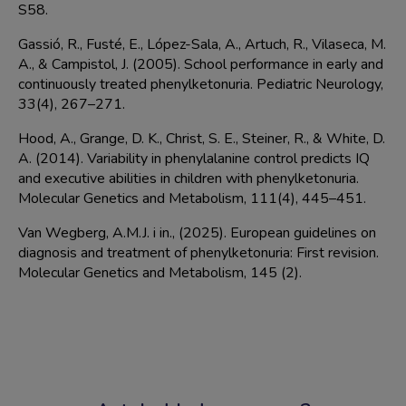
S58.
Gassió, R., Fusté, E., López-Sala, A., Artuch, R., Vilaseca, M.
A., & Campistol, J. (2005). School performance in early and
continuously treated phenylketonuria. Pediatric Neurology,
33(4), 267–271.
Hood, A., Grange, D. K., Christ, S. E., Steiner, R., & White, D.
A. (2014). Variability in phenylalanine control predicts IQ
and executive abilities in children with phenylketonuria.
Molecular Genetics and Metabolism, 111(4), 445–451.
Van Wegberg, A.M.J. i in., (2025). European guidelines on
diagnosis and treatment of phenylketonuria: First revision.
Molecular Genetics and Metabolism, 145 (2).