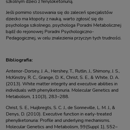
szkolnym dzieci z fenyloketonurią.
Jeśli pomimo stosowania się do zaleceń specjalistów
dziecko ma kłopoty z nauką, warto zgłosić się do
psychologa szkolnego, psychologa Poradni Metabolicznej
bądź do rejonowej Poradni Psychologiczno-
Pedagogicznej, w celu znalezienia przyczyn tych trudności.
Bibliografia:
Antenor-Dorsey, J. A., Hershey, T., Rutlin, J., Shimony, J. S.,
McKinstry, R. C., Grange, D. K., Christ, S. E., & White, D. A.
(2013). White matter integrity and executive abilities in
individuals with phenylketonuria. Molecular Genetics and
Metabolism, 110(3), 283–288.
Christ, S. E., Huijbregts, S. C. J., de Sonneville, L. M. J., &
Denys, D. (2010). Executive function in early-treated
phenylketonuria: Profile and underlying mechanisms.
Molecular Genetics and Metabolism, 99(Suppl 1), S52–