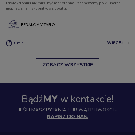
fenyloketonurii nie musi być monotonna - zapraszamy po kulinarne
inspiracje na niskobiałkowe posiłki.
REDAKCJA VITAFLO
WIĘCEJ
10 min
ZOBACZ WSZYSTKIE
Bądź
MY
w kontakcie!
JEŚLI MASZ PYTANIA LUB WĄTPLIWOŚCI -
NAPISZ DO NAS.