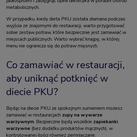
jadłospisem i zasięgnąć opinii dietetyka w poradni chorób
metabolicznych.
W przypadku, kiedy
dieta PKU
została złamana podczas
wyjścia ze znajomymi do restauracji, warto przygotować
sobie zestaw potraw, które bezpiecznie jest zamawiać w
miejscach publicznych. Warto wybrać knajpę, w której
menu nie ogranicza się do potraw mięsnych.
Co zamawiać w restauracji,
aby uniknąć potknięć w
diecie PKU?
Będąc na diecie
PKU
ze spokojnym sumieniem możesz
zamawiać w restauracjach
zupy na wywarze
warzywnym
. Bezpieczne będą wszelkie
zapiekanki
warzywne
(bez dodatku produktów mącznych), w
kontrolowanej ilości również ziemniaczane.