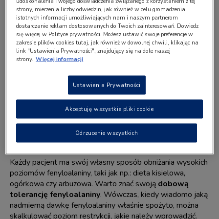
udoskonalenia Twojego doświadczenia związanego z korzystaniem z tej
jak się zachować?
strony, mierzenia liczby odwiedzin, jak również w celu gromadzenia
istotnych informacji umożliwiających nam i naszym partnerom
dostarczanie reklam dostosowanych do Twoich zainteresowań. Dowiedz
się więcej w Polityce prywatności. Możesz ustawić swoje preferencje w
Pewnym jest, że każdego dnia należy przyjąć swoją porcję
zakresie plików cookies tutaj, jak również w dowolnej chwili, klikając na
preparatu PKU
. W innych posiłkach w ciągu dnia należy
link "Ustawienia Prywatności", znajdujący się na dole naszej
strony.
Więcej informacji
zdecydowanie ograniczyć dostarczanie fenyloalaniny.
Ustawienia Prywatności
W jaki sposób obniżyć
poziom fenyloalaniny po
Akceptuję wszystkie pliki cookie
złamaniu diety PKU?
Odrzucenie wszystkich
Każdy pacjent ma swój własny sposób obniżania wysokich
poziomów
fenyloalaniny
, taki jak np.: dieta kisielowa,
ogórkowa czy arbuzowa. Warto znać swoją
dobową
tolerancję fenyloalaniny
. Wówczas, kiedy wiadomo jaką
nadmierną dawkę fenyloalaniny właśnie spożyto, można
skalkulować poziom restrykcji, jakie należy wprowadzić.