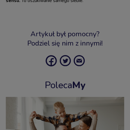
sensu.
To oszukiwanie samego siebie.
Artykuł był pomocny?
Podziel się nim z innymi!
Poleca
My