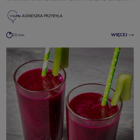
bądź pracy, podpisuje się dokumenty i odhaczone… Niestety nie. Jest to
temat, który spędza sen z powiek wielu rodzicom, mi także.
AGNIESZKA PRZYBYŁA
WIĘCEJ
20 min