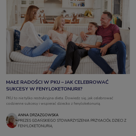
MAŁE RADOŚCI W PKU – JAK CELEBROWAĆ
SUKCESY W FENYLOKETONURII?
PKU to nie tylko restrykcyjna dieta. Dowiedz się, jak celebrować
codzienne sukcesy i wspierać dziecko z fenyloketonurią.
ANNA DRZAZGOWSKA
PREZES GDAŃSKIEGO STOWARZYSZENIA PRZYJACIÓŁ DZIECI Z
FENYLOKETONURIĄ