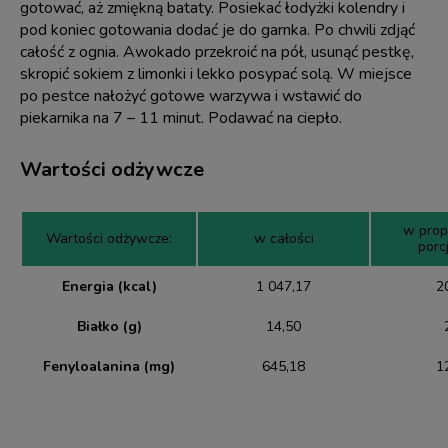
gotować, aż zmiękną bataty. Posiekać łodyżki kolendry i
pod koniec gotowania dodać je do garnka. Po chwili zdjąć
całość z ognia. Awokado przekroić na pół, usunąć pestkę,
skropić sokiem z limonki i lekko posypać solą. W miejsce
po pestce nałożyć gotowe warzywa i wstawić do
piekarnika na 7 – 11 minut. Podawać na ciepło.
Wartości odżywcze
w pro
Wartości odżywcze:
w całości
porcj
Energia (kcal)
1 047,17
2
Białko (g)
14,50
Fenyloalanina (mg)
645,18
1