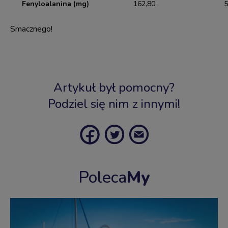
Fenyloalanina (mg)
162,80
5
Smacznego!
Artykuł był pomocny?
Podziel się nim z innymi!
Poleca
My