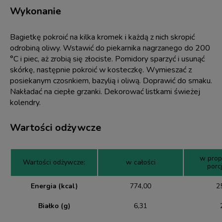
Wykonanie
Bagietkę pokroić na kilka kromek i każdą z nich skropić
odrobiną oliwy. Wstawić do piekarnika nagrzanego do 200
°C i piec, aż zrobią się złociste. Pomidory sparzyć i usunąć
skórkę, następnie pokroić w kosteczkę. Wymieszać z
posiekanym czosnkiem, bazylią i oliwą. Doprawić do smaku.
Nakładać na ciepłe grzanki. Dekorować listkami świeżej
kolendry.
Wartości odżywcze
w pro
Wartości odżywcze:
w całości
porcj
Energia (kcal)
774,00
2
Białko (g)
6,31