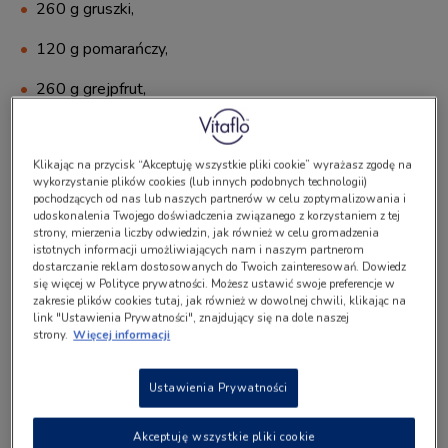
260 g gruszki,
120 g pomarańczy,
260 g grejpfrut,
woda - wg uznania.
Klikając na przycisk “Akceptuję wszystkie pliki cookie” wyrażasz zgodę na
Dodatki - ulubione świeże owoce
wykorzystanie plików cookies (lub innych podobnych technologii)
pochodzących od nas lub naszych partnerów w celu zoptymalizowania i
udoskonalenia Twojego doświadczenia związanego z korzystaniem z tej
20 g borówka,
strony, mierzenia liczby odwiedzin, jak również w celu gromadzenia
istotnych informacji umożliwiających nam i naszym partnerom
dostarczanie reklam dostosowanych do Twoich zainteresowań. Dowiedz
50 g truskawka,
się więcej w Polityce prywatności. Możesz ustawić swoje preferencje w
zakresie plików cookies tutaj, jak również w dowolnej chwili, klikając na
2 listki świeżej mięty.
link "Ustawienia Prywatności", znajdujący się na dole naszej
strony.
Więcej informacji
Wykonanie
Ustawienia Prywatności
Wszystkie składniki na smoothie wydrążyć z pestek,
odciąć twarde części. Wrzucić do blendera i zmiksować na
Akceptuję wszystkie pliki cookie