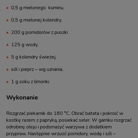
0,5 g mielonego kuminu,
0,5 g mielonej kolendry,
200 g pomidorów z puszki
125 g wody,
5 g kolendry świeżej,
sól i pieprz – wg uznania,
1 g soku z limonki.
Wykonanie
Rozgrzać piekarnik do 180 °C. Obrać batata i pokroić w
kostkę razem z papryką, posiekać seler. W garnku rozgrzać
odrobinę oleju i podsmażyć warzywa z dodatkiem
przypraw. Następnie wrzucić pomidory, wodę i sól –