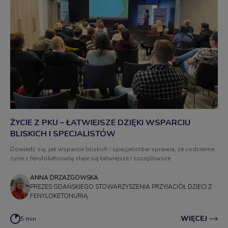
ŻYCIE Z PKU – ŁATWIEJSZE DZIĘKI WSPARCIU
BLISKICH I SPECJALISTÓW
Dowiedz się, jak wsparcie bliskich i specjalistów sprawia, że codzienne
życie z fenyloketonurią staje się łatwiejsze i szczęśliwsze
ANNA DRZAZGOWSKA
PREZES GDAŃSKIEGO STOWARZYSZENIA PRZYJACIÓŁ DZIECI Z
FENYLOKETONURIĄ
WIĘCEJ
5 min