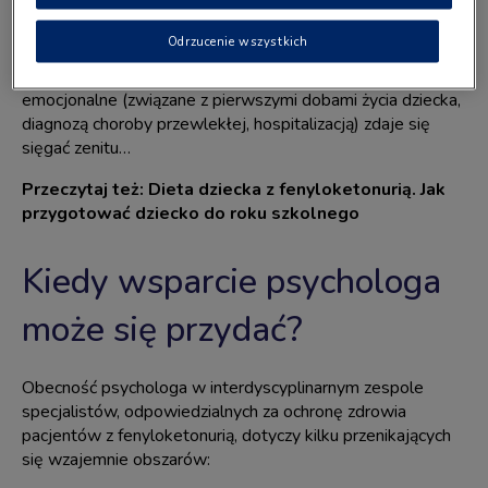
lub znamy niepochlebne opinie znajomych o tym zawodzie.
Często w naszych głowach pojawia się szybkie,
Odrzucenie wszystkich
stereotypowe skojarzenie: „psycholog – czyli coś jest ze
mną (lub z dzieckiem) nie tak”. Już i tak wysokie napięcie
emocjonalne (związane z pierwszymi dobami życia dziecka,
diagnozą choroby przewlekłej, hospitalizacją) zdaje się
sięgać zenitu…
Przeczytaj też:
Dieta dziecka z fenyloketonurią. Jak
przygotować dziecko do roku szkolnego
Kiedy wsparcie psychologa
może się przydać?
Obecność psychologa w interdyscyplinarnym zespole
specjalistów, odpowiedzialnych za ochronę zdrowia
pacjentów z fenyloketonurią, dotyczy kilku przenikających
się wzajemnie obszarów: