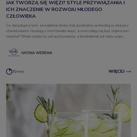
JAK TWORZĄ SIĘ WIĘZI? STYLE PRZYWIĄZANIA I
ICH ZNACZENIE W ROZWOJU MŁODEGO
CZŁOWIEKA
Co decyduje o tym, że niektóre dzieci bez problemu wchodzą w relacje z
rówieśnikami i budują z nimi trwałe więzi, a inne zdają się być zlęknione i
nieufne? Wiele zależy tu od wychowania, a konkretniej od stylu więzi
między dzieckiem a rodzicem. Czym jest przywiązanie i jakie są jego
style?
IWONA WEREMA
WIĘCEJ
30 min