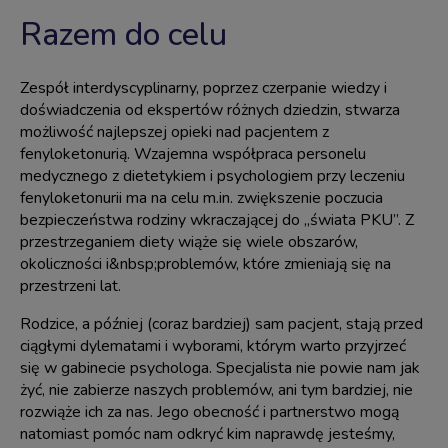
Razem do celu
Zespół interdyscyplinarny, poprzez czerpanie wiedzy i
doświadczenia od ekspertów różnych dziedzin, stwarza
możliwość najlepszej opieki nad pacjentem z
fenyloketonurią. Wzajemna współpraca personelu
medycznego z dietetykiem i psychologiem przy leczeniu
fenyloketonurii ma na celu m.in. zwiększenie poczucia
bezpieczeństwa rodziny wkraczającej do „świata PKU”. Z
przestrzeganiem diety wiąże się wiele obszarów,
okoliczności i&nbsp;problemów, które zmieniają się na
przestrzeni lat.
Rodzice, a później (coraz bardziej) sam pacjent, stają przed
ciągłymi dylematami i wyborami, którym warto przyjrzeć
się w gabinecie psychologa. Specjalista nie powie nam jak
żyć, nie zabierze naszych problemów, ani tym bardziej, nie
rozwiąże ich za nas. Jego obecność i partnerstwo mogą
natomiast pomóc nam odkryć kim naprawdę jesteśmy,