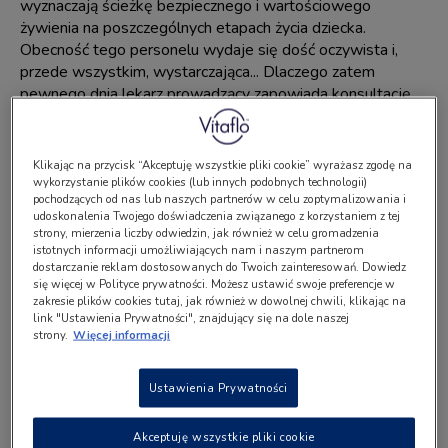
wyznaczają ścieżkę bezpiecznego i wartościowego
żywienia na poszczególnych etapach życia dziecka.
Obecność tego personelu wydaje się dość oczywista i,
przede wszystkim, wystarczająca... Dlaczego zatem
pewnego dnia lekarz prowadzący zapowiada konsultację
psychologiczną?
Klikając na przycisk “Akceptuję wszystkie pliki cookie” wyrażasz zgodę na
Czy warto spotykać się z
wykorzystanie plików cookies (lub innych podobnych technologii)
pochodzących od nas lub naszych partnerów w celu zoptymalizowania i
psychologiem przy leczeniu
udoskonalenia Twojego doświadczenia związanego z korzystaniem z tej
strony, mierzenia liczby odwiedzin, jak również w celu gromadzenia
istotnych informacji umożliwiających nam i naszym partnerom
fenyloketonurii?
dostarczanie reklam dostosowanych do Twoich zainteresowań. Dowiedz
się więcej w Polityce prywatności. Możesz ustawić swoje preferencje w
zakresie plików cookies tutaj, jak również w dowolnej chwili, klikając na
Mimo zwiększającego się otwarcia oraz świadomości,
link "Ustawienia Prywatności", znajdujący się na dole naszej
strony.
Więcej informacji
nasze społeczeństwo wciąż podchodzi do specjalisty –
psychologa – ze sporym dystansem. Obawiamy się
takiego spotkania, nie wiemy bowiem czego się
Ustawienia Prywatności
spodziewać, o czym rozmawiać, jak się zachować. Może
mamy już jakieś (niekoniecznie pozytywne) doświadczenia
Akceptuję wszystkie pliki cookie