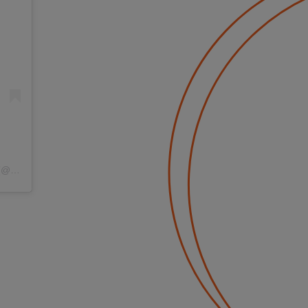
Post udostępniony przez Vitafriends PKU PL | Vitaflo dla społeczności PKU (@vitafriendspkupl)