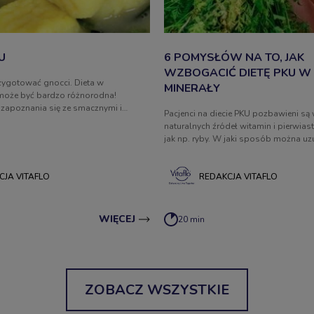
U
6 POMYSŁÓW NA TO, JAK
WZBOGACIĆ DIETĘ PKU W 
zygotować gnocci. Dieta w
MINERAŁY
 może być bardzo różnorodna!
zapoznania się ze smacznymi i
Pacjenci na diecie PKU pozbawieni są 
sami na niskobiałkowe posiłki.
naturalnych źródeł witamin i pierwia
jak np. ryby. W jaki sposób można uz
niedobory tych cennych substancji w 
CJA VITAFLO
REDAKCJA VITAFLO
WIĘCEJ
20 min
ZOBACZ WSZYSTKIE