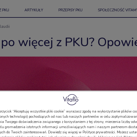
Z PKU
ARTYKUŁY
PRZEPISY PKU
SPOŁECZNOŚĆ VITAM
laudii
ć po więcej z PKU? Opowie
przycisk “Akceptuję wszystkie pliki cookie” wyrażasz zgodę na wykorzystanie plików coo
bnych technologii) pochodzących od nas lub naszych partnerów w celu zoptymalizowan
a Twojego doświadczenia związanego z korzystaniem z tej strony, mierzenia liczby odw
elu gromadzenia istotnych informacji umożliwiających nam i naszym partnerom dosta
ch do Twoich zainteresowań. Dowiedz się więcej w Polityce prywatności. Możesz usta