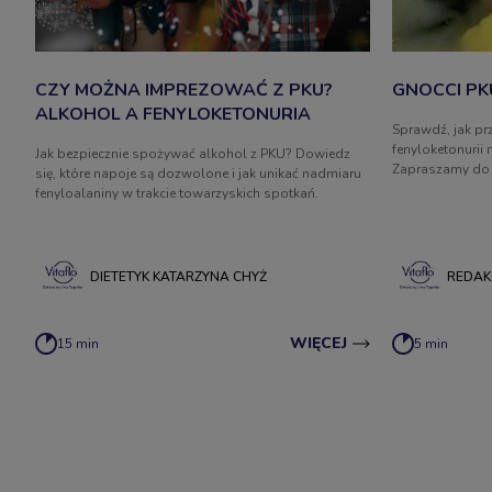
CZY MOŻNA IMPREZOWAĆ Z PKU?
GNOCCI PK
ALKOHOL A FENYLOKETONURIA
Sprawdź, jak pr
fenyloketonurii
Jak bezpiecznie spożywać alkohol z PKU? Dowiedz
Zapraszamy do 
się, które napoje są dozwolone i jak unikać nadmiaru
zdrowymi przepi
fenyloalaniny w trakcie towarzyskich spotkań.
DIETETYK KATARZYNA CHYŻ
REDAK
WIĘCEJ
15 min
5 min