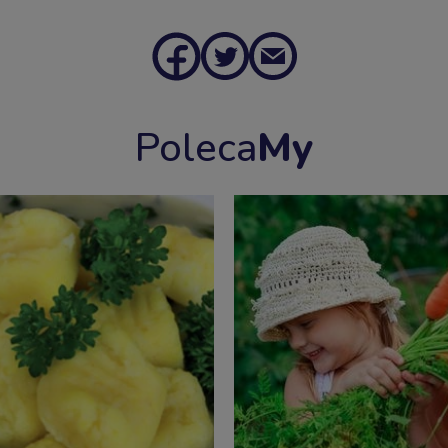
Poleca
My