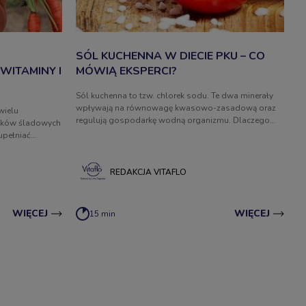
SÓL KUCHENNA W DIECIE PKU – CO
WITAMINY I
MÓWIĄ EKSPERCI?
Sól kuchenna to tzw. chlorek sodu. Te dwa minerały
wpływają na równowagę kwasowo-zasadową oraz
wielu
regulują gospodarkę wodną organizmu. Dlaczego
stków śladowych
dietetycy nieustannie ostrzegają przed nadmiernym
upełniać
spożyciem soli? Czy sól jest odradzana w diecie PKU?
organizmie?
REDAKCJA VITAFLO
WIĘCEJ
WIĘCEJ
15 min