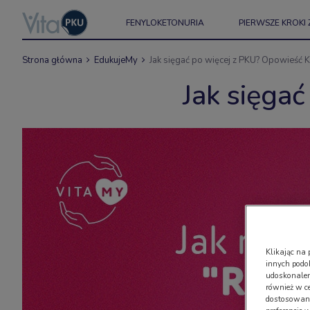
FENYLOKETONURIA
PIERWSZE KROKI 
Strona główna
EdukujeMy
Jak sięgać po więcej z PKU? Opowieść K
Jak sięga
Klikając na 
innych podo
udoskonaleni
również w c
dostosowany