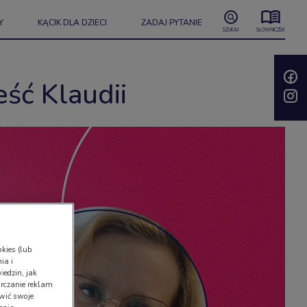
Y
KĄCIK DLA DZIECI
ZADAJ PYTANIE
SZUKAJ
SŁOWNICZEK
ść Klaudii
kies (lub
ia i
iedzin, jak
rczanie reklam
wić swoje