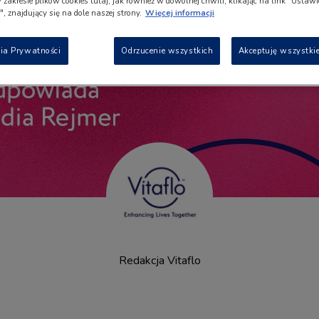
w zakresie plików cookies tutaj, jak również w dowolnej chwili, klikając na link "Ustaw
, znajdujący się na dole naszej strony.
Więcej informacji
ia Prywatności
Odrzucenie wszystkich
Akceptuję wszystkie
Redakcja Vitaflo