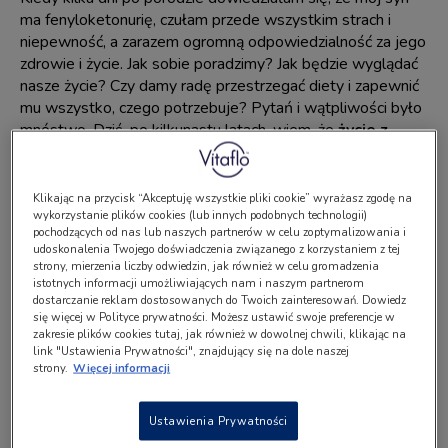
ma fenyloketonurię, czułam przede wszystkim strach i
niepewność, a zarazem ogromną odpowiedzialność za jego
zdrowie i życie. Jak sobie poradzimy? Jak będzie wyglądać
nasze życie? Czy damy radę przestrzegać diety i zapewnić
mu wszystko, czego potrzebuje? Pytań i wątpliwości było
mnóstwo. Dziś, po kilkunastu latach, wiem, że
życie z
fenyloketonurią może być normalne, szczęśliwe i
łatwiejsze
– pod warunkiem że otaczają nas wspierające
osoby.
Klikając na przycisk “Akceptuję wszystkie pliki cookie” wyrażasz zgodę na
wykorzystanie plików cookies (lub innych podobnych technologii)
pochodzących od nas lub naszych partnerów w celu zoptymalizowania i
Rodzina – fundament wsparcia w
udoskonalenia Twojego doświadczenia związanego z korzystaniem z tej
strony, mierzenia liczby odwiedzin, jak również w celu gromadzenia
codziennym życiu z PKU
istotnych informacji umożliwiających nam i naszym partnerom
dostarczanie reklam dostosowanych do Twoich zainteresowań. Dowiedz
Na początku drogi najważniejsze było dla mnie
wsparcie
się więcej w Polityce prywatności. Możesz ustawić swoje preferencje w
zakresie plików cookies tutaj, jak również w dowolnej chwili, klikając na
rodziny
. Mąż, rodzice, rodzeństwo – wszyscy
link "Ustawienia Prywatności", znajdujący się na dole naszej
zaangażowali się w naukę o fenyloketonurii, czytali o diecie,
strony.
Więcej informacji
pomagali w przygotowywaniu posiłków i planowaniu
codzienności. Dzięki temu nie czułam, że dźwigam
Ustawienia Prywatności
wszystko sama. Wokół miałam najbliższych, którzy razem