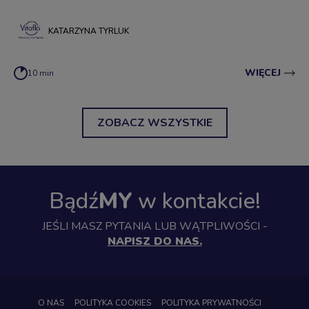
lubimy i tego, co robimy. Co oznacza zdrowy styl życia w przypadku
osób chorych na fenyloketonurię?
KATARZYNA TYRLUK
WIĘCEJ
10 min
ZOBACZ WSZYSTKIE
Bądź
MY
w kontakcie!
JEŚLI MASZ PYTANIA LUB WĄTPLIWOŚCI -
NAPISZ DO NAS.
O NAS
POLITYKA COOKIES
POLITYKA PRYWATNOŚCI