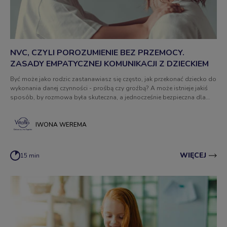
NVC, CZYLI POROZUMIENIE BEZ PRZEMOCY.
ZASADY EMPATYCZNEJ KOMUNIKACJI Z DZIECKIEM
Być może jako rodzic zastanawiasz się często, jak przekonać dziecko do
wykonania danej czynności - prośbą czy groźbą? A może istnieje jakiś
sposób, by rozmowa była skuteczna, a jednocześnie bezpieczna dla
psychiki syna lub córki? W dzisiejszym artykule wprowadzimy Cię do
świata NVC - porozumienia bez przemocy.
IWONA WEREMA
WIĘCEJ
15 min