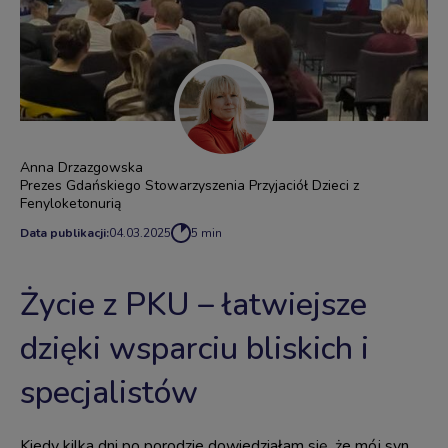
Anna Drzazgowska
Prezes Gdańskiego Stowarzyszenia Przyjaciół Dzieci z
Fenyloketonurią
Data publikacji:
04.03.2025
5 min
Życie z PKU – łatwiejsze
dzięki wsparciu bliskich i
specjalistów
Kiedy kilka dni po porodzie dowiedziałam się, że mój syn