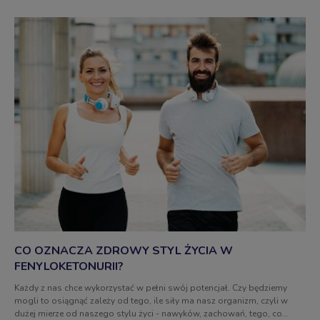
CO OZNACZA ZDROWY STYL ŻYCIA W
FENYLOKETONURII?
Każdy z nas chce wykorzystać w pełni swój potencjał. Czy będziemy
mogli to osiągnąć zależy od tego, ile siły ma nasz organizm, czyli w
dużej mierze od naszego stylu życi - nawyków, zachowań, tego, co