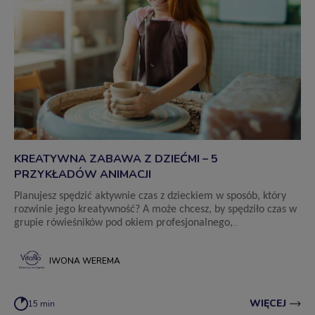
KREATYWNA ZABAWA Z DZIEĆMI – 5
PRZYKŁADÓW ANIMACJI
Planujesz spędzić aktywnie czas z dzieckiem w sposób, który
rozwinie jego kreatywność? A może chcesz, by spędziło czas w
grupie rówieśników pod okiem profesjonalnego,
charyzmatycznego animatora? Sprawdź, jakie zabawy
zapewnią dziecku wartościową rozrywkę.
IWONA WEREMA
WIĘCEJ
15 min