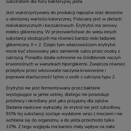
substratem dla flory bakteryjnej jelita.
Jest wykorzystywany do produkcji napojów oraz deserów
o obniżonej wartości kalorycznej. Polecany jest w dietach
niskokalorycznych i bezcukrowych. Erytrytol ma zerowy
indeks glikemiczny. W przeciwieństwie do wielu innych
substancji słodzących ma również bardzo niski ładunek
glikemiczny, II = 2. Dzięki tym właściwościom erytrytol
może być stosowany jako zamiennik cukru przez osoby z
cukrzycą. Ponadto działa ochronnie na śródbłonek naczyń
krwionośnych w warunkach hiperglikemii. Zwiększa również
przepływ przez włosowate naczynia krwionośne i
poprawia elastyczność tętnic u osób z cukrzyca typu 2.
Erytrytol nie jest fermentowany przez bakterie
występujące w jamie ustnej, dlatego nie powoduje
próchnicy i określany jest jako przyjazny dla zębów.
Badania naukowe wykazały, że erytrol nie jest szkodliwy.
90% tej substancji zostaje wydalone wraz z moczem i nie
wchłania się do organizmu, a do jelita przechodzi tylko
10%. Z tego względu ma bardzo mały wpływ na ciało