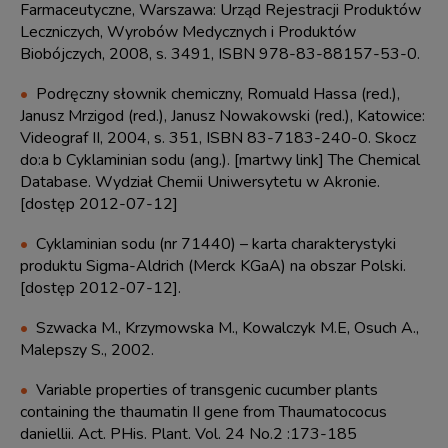
Farmaceutyczne, Warszawa: Urząd Rejestracji Produktów
Leczniczych, Wyrobów Medycznych i Produktów
Biobójczych, 2008, s. 3491, ISBN 978-83-88157-53-0.
Podręczny słownik chemiczny, Romuald Hassa (red.),
Janusz Mrzigod (red.), Janusz Nowakowski (red.), Katowice:
Videograf II, 2004, s. 351, ISBN 83-7183-240-0. Skocz
do:a b Cyklaminian sodu (ang.). [martwy link] The Chemical
Database. Wydział Chemii Uniwersytetu w Akronie.
[dostęp 2012-07-12]
Cyklaminian sodu (nr 71440) – karta charakterystyki
produktu Sigma-Aldrich (Merck KGaA) na obszar Polski.
[dostęp 2012-07-12].
Szwacka M., Krzymowska M., Kowalczyk M.E, Osuch A.,
Malepszy S., 2002.
Variable properties of transgenic cucumber plants
containing the thaumatin II gene from Thaumatococus
daniellii. Act. PHis. Plant. Vol. 24 No.2 :173-185