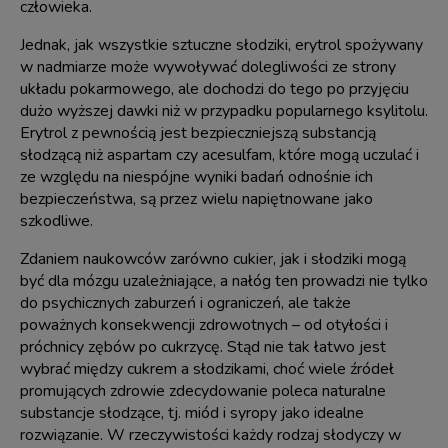
człowieka.
Jednak, jak wszystkie sztuczne słodziki, erytrol spożywany
w nadmiarze może wywoływać dolegliwości ze strony
układu pokarmowego, ale dochodzi do tego po przyjęciu
dużo wyższej dawki niż w przypadku popularnego ksylitolu.
Erytrol z pewnością jest bezpieczniejszą substancją
słodzącą niż aspartam czy acesulfam, które mogą uczulać i
ze względu na niespójne wyniki badań odnośnie ich
bezpieczeństwa, są przez wielu napiętnowane jako
szkodliwe.
Zdaniem naukowców zarówno cukier, jak i słodziki mogą
być dla mózgu uzależniające, a nałóg ten prowadzi nie tylko
do psychicznych zaburzeń i ograniczeń, ale także
poważnych konsekwencji zdrowotnych – od otyłości i
próchnicy zębów po cukrzycę. Stąd nie tak łatwo jest
wybrać między cukrem a słodzikami, choć wiele źródeł
promujących zdrowie zdecydowanie poleca naturalne
substancje słodzące, tj. miód i syropy jako idealne
rozwiązanie. W rzeczywistości każdy rodzaj słodyczy w