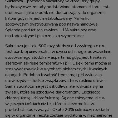
Suklaroza – pochodna sacharozy, w której trzy grupy
hydroksylowe zostały podstawione atomami chloru. Jest
stosowana jako słodzik nie dostarczający do organizmu
kalorii, gdyż nie jest metabolizowany. Na rynku
spożywczym dystrybuowana pod nazwą handlową
Splenda produkt ten zawiera 1,1% sukralozy oraz
maltodekstrynę i glukozę jako wypełniacze.
Sukraloza jest ok. 600 razy słodsza od zwykłego cukru.
Jest bardziej uniwersalna w użyciu od innego, powszechnie
stosowanego słodzika – aspartamu, gdyż jest trwała w
szerszym zakresie temperatury i pH. Dzięki temu można ją
stosować również w wyrobach piekarniczych i kwaśnych
napojach. Podobną trwałość termiczną i pH wykazują
stewiozydy – słodkie związki zawarte w roślinie stewia.
Sama sukraloza nie jest szkodliwa, ale rozkłada się na
związki, które są szkodliwe dla organizmu ludzkiego:
chloroglukozę i chlorofruktozę. Są one toksyczne, ale w
większych ilościach niż te, które znaleźć można w
produktach spożywczych. Około 20% sukralozy rozkłada
się w organizmie, reszta zostaje wydalona w niezmienionej