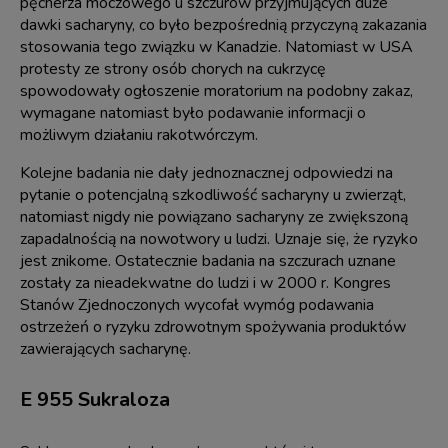
pęcherza moczowego u szczurów przyjmujących duże
dawki sacharyny, co było bezpośrednią przyczyną zakazania
stosowania tego związku w Kanadzie. Natomiast w USA
protesty ze strony osób chorych na cukrzycę
spowodowały ogłoszenie moratorium na podobny zakaz,
wymagane natomiast było podawanie informacji o
możliwym działaniu rakotwórczym.
Kolejne badania nie dały jednoznacznej odpowiedzi na
pytanie o potencjalną szkodliwość sacharyny u zwierząt,
natomiast nigdy nie powiązano sacharyny ze zwiększoną
zapadalnością na nowotwory u ludzi. Uznaje się, że ryzyko
jest znikome. Ostatecznie badania na szczurach uznane
zostały za nieadekwatne do ludzi i w 2000 r. Kongres
Stanów Zjednoczonych wycofał wymóg podawania
ostrzeżeń o ryzyku zdrowotnym spożywania produktów
zawierających sacharynę.
E 955 Sukraloza