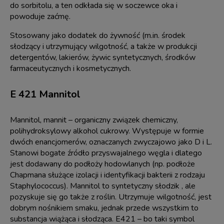
do sorbitolu, a ten odkłada się w soczewce oka i
powoduje zaćmę.
Stosowany jako dodatek do żywność (m.in. środek
słodzący i utrzymujący wilgotność, a także w produkcji
detergentów, lakierów, żywic syntetycznych, środków
farmaceutycznych i kosmetycznych.
E 421 Mannitol
Mannitol, mannit – organiczny związek chemiczny,
polihydroksylowy alkohol cukrowy. Występuje w formie
dwóch enancjomerów, oznaczanych zwyczajowo jako D i L.
Stanowi bogate źródło przyswajalnego węgla i dlatego
jest dodawany do podłoży hodowlanych (np. podłoże
Chapmana służące izolacji i identyfikacji bakterii z rodzaju
Staphylococcus). Mannitol to syntetyczny słodzik , ale
pozyskuje się go także z roślin. Utrzymuje wilgotność, jest
dobrym nośnikiem smaku, jednak przede wszystkim to
substancja wiążąca i słodząca. E421 – bo taki symbol