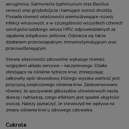
aeruginosa, Salmonella typhimurium
oraz
Bacillus
cereus
) oraz grzybobójcze i hamujące wzrost drożdży.
Posiada również właściwości uniemożliwiające rozwój
infekcji wirusowych, a w szczególności wszystkich czterech
serotypów ludzkiego wirusa HRV, odpowiedzialnych za
zapalenia żołądkowo-jelitowe. Odznacza się także
działaniem przeciwzapalnym, immunostymulującym oraz
przeciwutleniającym.
Stewia właściwości zdrowotne wykazuje również
względem układu sercowo – naczyniowego. Działa
obniżająco na ciśnienie tętnicze krwi, zmniejszając
całkowity opór obwodowy, którego wysoka wartość jest
przyczyną zwiększonego ciśnienia krwi. Zaobserwowano
również, że spożywanie glikozydów stewiolowych nasila
diurezę i natriurezę, czego efektem jest spadek objętości
osocza. Należy zaznaczyć, że stewiozyd nie wpływa na
zmiany ciśnienia krwi u zdrowego człowieka.
Cukrole