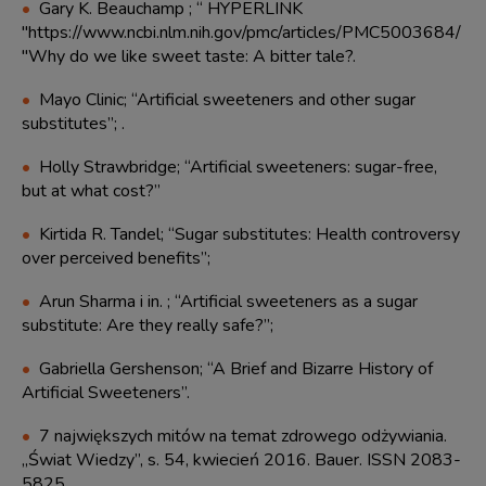
Gary K. Beauchamp ; “ HYPERLINK
"https://www.ncbi.nlm.nih.gov/pmc/articles/PMC5003684/
"Why do we like sweet taste: A bitter tale?.
Mayo Clinic; “Artificial sweeteners and other sugar
substitutes”; .
Holly Strawbridge; “Artificial sweeteners: sugar-free,
but at what cost?”
Kirtida R. Tandel; “Sugar substitutes: Health controversy
over perceived benefits”;
Arun Sharma i in. ; “Artificial sweeteners as a sugar
substitute: Are they really safe?”;
Gabriella Gershenson; “A Brief and Bizarre History of
Artificial Sweeteners”.
7 największych mitów na temat zdrowego odżywiania.
„Świat Wiedzy”, s. 54, kwiecień 2016. Bauer. ISSN 2083-
5825.