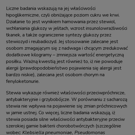
Liczne badania wskazują na jej właściwości
hipoglikemiczne, czyli obniżające poziom cukru we krwi.
Działanie to jest wynikiem hamowania przez stewiol,
wchłaniania glukozy w jelitach, wzrost insunolowrażliwości
tkanek, a także ograniczenie syntezy glukozy przez
stewiozyd i reubadiozyd. Jej stosowanie zalecane jest
osobom zmagającym się z nadwaga i chcącym zredukować
dodatkowe kilogramy – zmniejsza wartość energetyczną
posiłku. Ważną kwestią jest również to, iż nie powoduje
alergii (prawdopodobieństwo pojawienia się alergii jest
bardzo niskie), zalecana jest osobom chorym na
fenyloketonurie.
Stewia wykazuje również właściwości przeciwpróchnicze,
antybakteryjnie i grzybobójcze. W porównaniu z sacharozą
stewia nie wpływa na pojawienie się zmian próchnicowych
w jamie ustnej. Co więcej, liczne badania wskazują, iż
stewia posiada silne właściwości antybakteryjne przeciw
szerokiej gamie bakterii chorobotwórczych (szczególnie
wobec:
Klebsiella pneumoniae, Pseudomonas