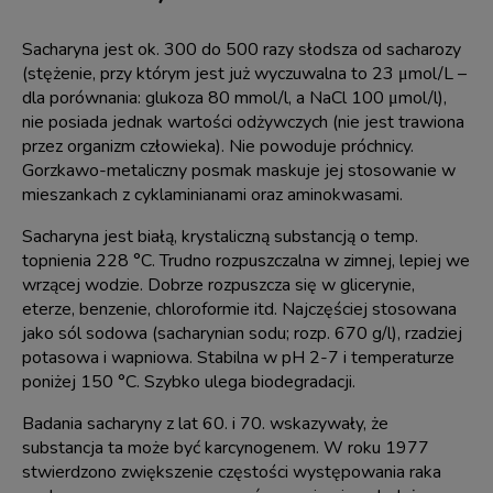
Sacharyna jest ok. 300 do 500 razy słodsza od sacharozy
(stężenie, przy którym jest już wyczuwalna to 23 μmol/L –
dla porównania: glukoza 80 mmol/l, a NaCl 100 μmol/l),
nie posiada jednak wartości odżywczych (nie jest trawiona
przez organizm człowieka). Nie powoduje próchnicy.
Gorzkawo-metaliczny posmak maskuje jej stosowanie w
mieszankach z cyklaminianami oraz aminokwasami.
Sacharyna jest białą, krystaliczną substancją o temp.
topnienia 228 °C. Trudno rozpuszczalna w zimnej, lepiej we
wrzącej wodzie. Dobrze rozpuszcza się w glicerynie,
eterze, benzenie, chloroformie itd. Najczęściej stosowana
jako sól sodowa (sacharynian sodu; rozp. 670 g/l), rzadziej
potasowa i wapniowa. Stabilna w pH 2-7 i temperaturze
poniżej 150 °C. Szybko ulega biodegradacji.
Badania sacharyny z lat 60. i 70. wskazywały, że
substancja ta może być karcynogenem. W roku 1977
stwierdzono zwiększenie częstości występowania raka