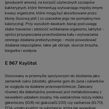
(producent amonu), na korzyść użytecznych szczepów
bakteryjnych, które fermentują wytwarzając między innymi
kwasy organiczne, które mogą być absorbowane przez
błonę śluzową jelit ( co uzasadnia jego nie pomijalną moc
kaloryczną). Przy wysokich dawkach, biorąc pod uwagę
słabe trawienie i zdolność wchłaniania organizmu, laktytol -
oprócz przyspieszania przechodzenia kału i wytwarzania
cennego działania prebiotycznego - może powodować
działania niepożądane, takie jak obrzęk, skurcze brzucha,
biegunka i wzdęcia.
E 967 Ksylitol
Stosowany w przemyśle spożywczym do słodzenia jako
zamiennik cukru (słodzik), głównie gum do żucia i cukierków
ze względu na działanie przeciwpróchnicze. Zalecany
również dla diabetyków, ponieważ jest metabolizowany z
niewielkim udziałem insuliny. Ma wielokrotnie niższy indeks
glikemiczny (IG:8) niż glukozaIG:100) czy sacharoza (IG:70).
FDA uznało ksylitol za substancję, która nie wywołuje