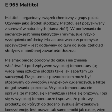
E 965 Maltitol
Maltitol – organiczny związek chemiczny z grupy polioli.
Używany jako środek słodzący. Maltitol jest pozyskiwany
z surowców naturalnych (ziarna zbóż). W porównaniu do
sacharozy jest mniej kaloryczny i minimalizuje ryzyko
wystąpienia próchnicy. Ma zastosowanie w przemyśle
spożywczym – jest dodawany do gum do żucia, czekolad i
słodyczy o obniżonej zawartości tłuszczu.
Ma smak bardzo podobny do cukru i nie zmienia
właściwości pod wpływem wysokiej temperatury (tę
wadę mają sztuczne słodziki takie jak aspartam lub
sacharyna). Dzięki temu z powodzeniem może być
stosowany do wyrobów i wypieków cukierniczych, a także
do gotowania i pieczenia. Wysoka temperatura nie
sprawia, że maltitol się karmelizuje i staje się brązowy. Topi
się w wysokiej temperaturze i sprawia, że potrawy i
produkty, do których go dodano, zyskują śmietankową
konsystencję. Jest prawie tak samo słodki jak cukier, więc