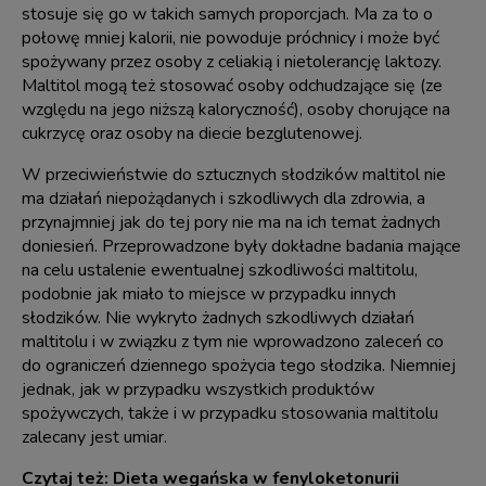
stosuje się go w takich samych proporcjach. Ma za to o
połowę mniej kalorii, nie powoduje próchnicy i może być
spożywany przez osoby z celiakią i nietolerancję laktozy.
Maltitol mogą też stosować osoby odchudzające się (ze
względu na jego niższą kaloryczność), osoby chorujące na
cukrzycę oraz osoby na diecie bezglutenowej.
W przeciwieństwie do sztucznych słodzików maltitol nie
ma działań niepożądanych i szkodliwych dla zdrowia, a
przynajmniej jak do tej pory nie ma na ich temat żadnych
doniesień. Przeprowadzone były dokładne badania mające
na celu ustalenie ewentualnej szkodliwości maltitolu,
podobnie jak miało to miejsce w przypadku innych
słodzików. Nie wykryto żadnych szkodliwych działań
maltitolu i w związku z tym nie wprowadzono zaleceń co
do ograniczeń dziennego spożycia tego słodzika. Niemniej
jednak, jak w przypadku wszystkich produktów
spożywczych, także i w przypadku stosowania maltitolu
zalecany jest umiar.
Czytaj też:
Dieta wegańska w fenyloketonurii