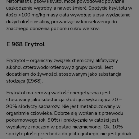
Natomiast u psów ksylitol może powodować poważne
uszkodzenie wątroby, a nawet śmierć. Spożycie ksylitolu w
ilości >100 mg/kg masy ciała wywołuje u psa wydzielanie
dużych ilości insuliny, prowadząc w konsekwencji do
znacznego obniżenia poziomu cukru we krwi.
E 968 Erytrol
Erytrytol – organiczny związek chemiczny, alifatyczny
alkohol czterowodorotlenowy z grupy cukroli. Jest
dodatkiem do żywności, stosowanym jako substancja
słodząca (E968).
Erytrytol ma zerową wartość energetyczną i jest
stosowany jako substancja słodząca wykazująca 70 –
90% słodyczy sacharozy. Nie jest metabolizowany w
organizmie człowieka. Dobrze się wchłania z przewodu
pokarmowego (ok. 90%) i praktycznie w całości jest
wydalany z moczem w postaci niezmienionej. Ok. 10%
spożytej ilości przechodzi do jelita grubego, nie jest jednak