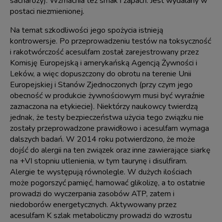
sacharozy). Wzmacnia też smak i zapach. Jest wydalany w
postaci niezmienionej.
Na temat szkodliwości jego spożycia istnieją
kontrowersje. Po przeprowadzeniu testów na toksyczność
i rakotwórczość acesulfam został zarejestrowany przez
Komisję Europejską i amerykańską Agencją Żywności i
Leków, a więc dopuszczony do obrotu na terenie Unii
Europejskiej i Stanów Zjednoczonych (przy czym jego
obecność w produkcie żywnościowym musi być wyraźnie
zaznaczona na etykiecie). Niektórzy naukowcy twierdzą
jednak, że testy bezpieczeństwa użycia tego związku nie
zostały przeprowadzone prawidłowo i acesulfam wymaga
dalszych badań. W 2014 roku potwierdzono, że może
dojść do alergii na ten związek oraz inne zawierające siarkę
na +VI stopniu utlenienia, w tym taurynę i disulfiram.
Alergie te występują równolegle. W dużych ilościach
może pogorszyć pamięć, hamować glikolizę, a to ostatnie
prowadzi do wyczerpania zasobów ATP, zatem i
niedoborów energetycznych. Aktywowany przez
acesulfam K szlak metaboliczny prowadzi do wzrostu