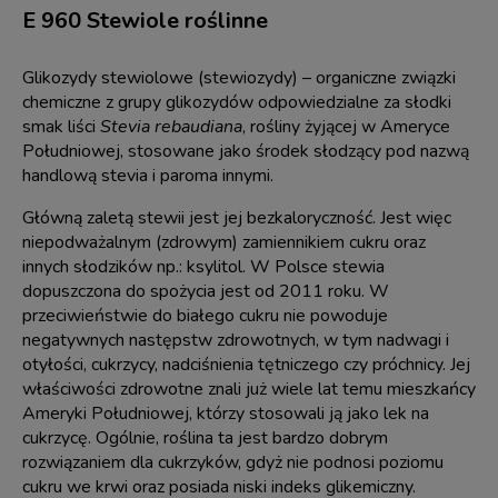
E 960 Stewiole roślinne
Glikozydy stewiolowe (stewiozydy) – organiczne związki
chemiczne z grupy glikozydów odpowiedzialne za słodki
smak liści
Stevia rebaudiana
, rośliny żyjącej w Ameryce
Południowej, stosowane jako środek słodzący pod nazwą
handlową stevia i paroma innymi.
Główną zaletą stewii jest jej bezkaloryczność. Jest więc
niepodważalnym (zdrowym) zamiennikiem cukru oraz
innych słodzików np.: ksylitol. W Polsce stewia
dopuszczona do spożycia jest od 2011 roku. W
przeciwieństwie do białego cukru nie powoduje
negatywnych następstw zdrowotnych, w tym nadwagi i
otyłości, cukrzycy, nadciśnienia tętniczego czy próchnicy. Jej
właściwości zdrowotne znali już wiele lat temu mieszkańcy
Ameryki Południowej, którzy stosowali ją jako lek na
cukrzycę. Ogólnie, roślina ta jest bardzo dobrym
rozwiązaniem dla cukrzyków, gdyż nie podnosi poziomu
cukru we krwi oraz posiada niski indeks glikemiczny.