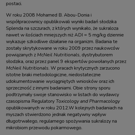
postaci.
W roku 2008 Mohamed B. Abou-Donia i
współpracownicy opublikowali wyniki badań słodzika
Splenda na szczurach, z których wynikało, że sukraloza
nawet w ilościach mniejszych niż ADI = 5 mg/kg dziennie
wykazuje szkodliwe działanie na organizm. Badania te
zostały skrytykowane w roku 2009 przez naukowców
powiązanych z
McNeil Nutritionals
, dystrybutorem
słodzika, oraz przez panel 9 ekspertów powołanych przez
McNeil Nutritionals
. W pracach krytycznych zarzucono
istotne braki metodologiczne, niedostateczne
udokumentowanie wyciągniętych wniosków oraz ich
sprzeczność z innymi badaniami. Obie strony sporu
podtrzymały swoje stanowisko w listach do wydawcy
czasopisma Regulatory
Toxicology and Pharmacology
opublikowanych w roku 2012.W kolejnych badaniach na
myszach stwierdzono jednak negatywny wpływ
długotrwałego, regularnego spożywania sukralozy na
mikrobiom przewodu pokarmowego.