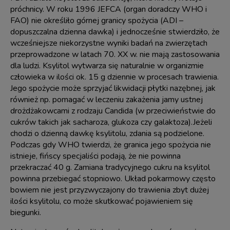
próchnicy. W roku 1996 JEFCA (organ doradczy WHO i
FAO) nie określiło górnej granicy spożycia (ADI –
dopuszczalna dzienna dawka) i jednocześnie stwierdziło, że
wcześniejsze niekorzystne wyniki badań na zwierzętach
przeprowadzone w latach 70. XX w. nie mają zastosowania
dla ludzi. Ksylitol wytwarza się naturalnie w organizmie
człowieka w ilości ok. 15 g dziennie w procesach trawienia.
Jego spożycie może sprzyjać likwidacji płytki nazębnej, jak
również np. pomagać w leczeniu zakażenia jamy ustnej
drożdżakowcami z rodzaju Candida (w przeciwieństwie do
cukrów takich jak sacharoza, glukoza czy galaktoza).Jeżeli
chodzi o dzienną dawkę ksylitolu, zdania są podzielone.
Podczas gdy WHO twierdzi, że granica jego spożycia nie
istnieje, fińscy specjaliści podają, że nie powinna
przekraczać 40 g. Zamiana tradycyjnego cukru na ksylitol
powinna przebiegać stopniowo. Układ pokarmowy często
bowiem nie jest przyzwyczajony do trawienia zbyt dużej
ilości ksylitolu, co może skutkować pojawieniem się
biegunki.