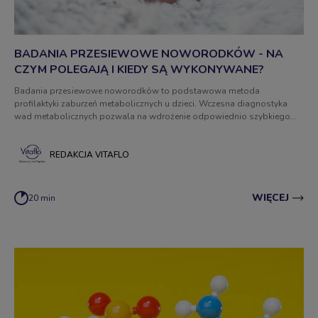
BADANIA PRZESIEWOWE NOWORODKÓW - NA
CZYM POLEGAJĄ I KIEDY SĄ WYKONYWANE?
Badania przesiewowe noworodków to podstawowa metoda
profilaktyki zaburzeń metabolicznych u dzieci. Wczesna diagnostyka
wad metabolicznych pozwala na wdrożenie odpowiednio szybkiego
leczenia i terapii, w tym także terapii żywieniowej. Taki model
postępowania pozwala na uniknięcie poważnych problemów
zdrowotnych, a nawet śmierci!
REDAKCJA VITAFLO
WIĘCEJ
20 min