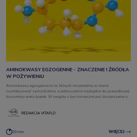
AMINOKWASY EGZOGENNE - ZNACZENIE I ŹRÓDŁA
W POŻYWIENIU
Aminokwasy egzogenne to te, których nie jesteśmy w stanie
zsyntetyzować samodzielnie, a jednocześnie niezbędne do prawidłowej
biosyntezy wielu białek. W związku z tym konieczne jest dostarczenie ich
wraz z pożywieniem. Gdzie najlepiej szukać aminokwasów
egzogennych? Jakie mają one znaczenie w codziennym żywieniu?
REDAKCJA VITAFLO
WIĘCEJ
20 min