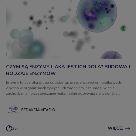
CZYM SĄ ENZYMY I JAKA JEST ICH ROLA? BUDOWA I
RODZAJE ENZYMÓW
Enzymy to szeroka grupa substancji, przede wszystkim białkowych,
obecna w organizmach żywych. Ich zadaniem jest umożliwianie
zachodzenia i przyspieszanie reakcji, jakie odbywają się wewnątrz
organizmu. Unikalne cechy enzymów dają im możliwość
wyspecjalizowanego działania w zależności od lokalizacji. Dowiedz się
więcej na temat enzymów!
REDAKCJA VITAFLO
WIĘCEJ
30 min