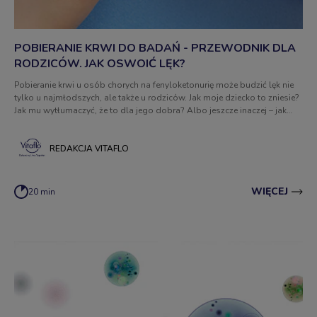
POBIERANIE KRWI DO BADAŃ - PRZEWODNIK DLA
RODZICÓW. JAK OSWOIĆ LĘK?
Pobieranie krwi u osób chorych na fenyloketonurię może budzić lęk nie
tylko u najmłodszych, ale także u rodziców. Jak moje dziecko to zniesie?
Jak mu wytłumaczyć, że to dla jego dobra? Albo jeszcze inaczej – jak
mam sam pobrać krew u niemowlaka?
REDAKCJA VITAFLO
WIĘCEJ
20 min