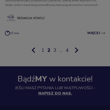
samodzielnie jako pojedyncze cząsteczki, pełnią wiele ważnych ról,
dzięki czemu warunkują prawidłową realizację procesów życiowych.
Dowiedz się więcej na temat właściwości aminokwasów i
prawidłowego komponowania diety!
REDAKCJA VITAFLO
WIĘCEJ
15 min
Previous
Next
Page
1
Current
2
Page
3
…
Last
4
page
page
page
page
Bądź
MY
w kontakcie!
JEŚLI MASZ PYTANIA LUB WĄTPLIWOŚCI -
NAPISZ DO NAS.